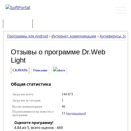
Программы
Статьи
Программы для Android
»
Интернет, коммуникации
»
Антивирусы, Spyw
Отзывы о программе
Dr.Web
Light
СКАЧАТЬ
Описание
Общая статистика
Загрузок всего
144 673
Загрузок за сегодня
1
Кол-во комментариев
46
Подписавшихся на новости о
13 (
подписаться
)
программе
Оцените программу!
4.84
из 5, всего оценок -
469