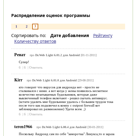
Распределение оценок программы
3
1
2
Сортировать по:
Дате добавления
Рейтингу
Количеству ответов
Ренат
про
Dr.Web Light 6.01.2 для Android
[01-11-2011]
Супер!
6
|
6
|
Ответить
Kirr
про
Dr.Web Light 6.01.0 для Android
[29-08-2011]
кто говорит что вирусов для андроида нет - просто не
сталкивался с ними. а вот когда у жены появилось несметное
количество незатыкаемых будильников, которые даже
выключенный телефон включают - решил скачать антивирус.
(кстати удалить мне будильники удалось с большим трудом тока
после того как подключил к компу с outpost firewall кот
заблокировал их размножение) Удачи всем. ;)
6
|
6
|
Ответить
teren1966
про
Dr.Web Light 6.00.4 для Android
[30-01-2011]
Поскольку Андроид сам по себе "заморочка" Линукса,то и зараза