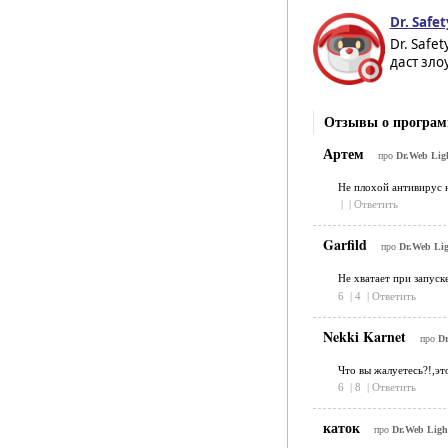
Dr. Safet
Dr. Safe
даст зл
Отзывы о программ
Артем
про
Dr.Web Ligh
Не плохой антивирус 
|
|
Ответить
Garfild
про
Dr.Web Lig
Не хватает при запуск
6
|
4
|
Ответить
Nekki Karnet
про
Dr
Что вы жалуетесь?!,эт
6
|
8
|
Ответить
каток
про
Dr.Web Ligh