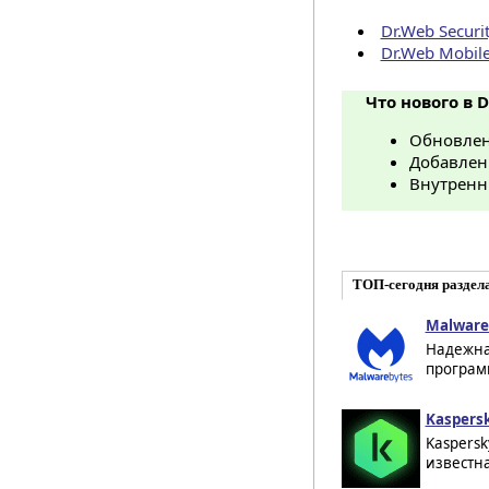
Dr.Web Securi
Dr.Web Mobile
Что нового в D
Обновлен
Добавлен 
Внутренн
ТОП-сегодня раздел
Malware
Надежна
программ
Kaspersk
Kaspersk
известна