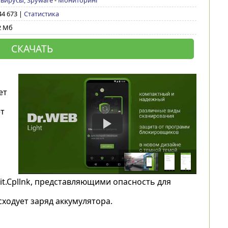
вирусы, Spyware
-
Мониторинг
44 673 |
Статистика
2 Мб
СКАЧАТЬ
ет
т
oit.Cpllnk, представляющими опасность для
ходует заряд аккумулятора.