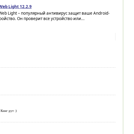
Web Light 12.2.9
Web Light – популярный антивирус защит ваше Android-
ройство. Он проверит все устройство или...
Кинг рут :)