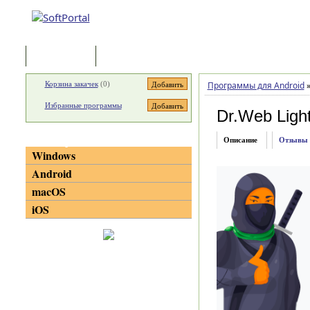
Программы
Статьи
Корзина закачек
(
0
)
Программы для Android
Избранные программы
Dr.Web Ligh
Категории
Описание
Отзывы
Windows
Android
macOS
iOS