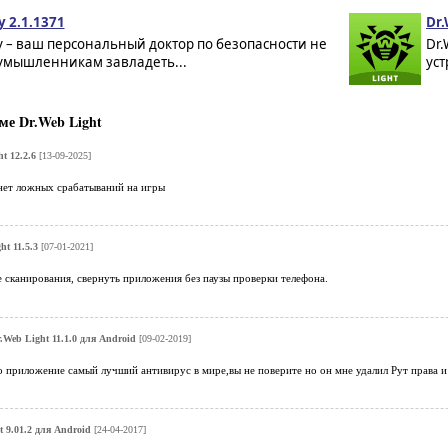
y 2.1.1371
Dr.
ty – ваш персональный доктор по безопасности не
Dr.
оумышленникам завладеть...
уст
е Dr.Web Light
t 12.2.6
[13-09-2025]
нет ложных срабатываний на игры
ht 11.5.3
[07-01-2021]
е сканирования, свернуть приложения без паузы проверки телефона.
.Web Light 11.1.0 для Android
[09-02-2019]
о приложение самый лучший антивирус в мире,вы не поверите но он мне удалил Рут права и 
t 9.01.2 для Android
[24-04-2017]