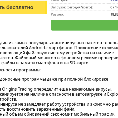
Категории:
Анти
Загрузок (сегодня/всего):
0 / 1
Размер:
18,8
дин из самых популярных антивирусных пакетов теперь
пользователей Android-смартфонов. Приложение включа
проверяющий файловую систему устройства на наличие
ъектов. Файловый монитор в фоновом режиме проверяе
 файлы в памяти смартфона и на SD-карте.
жности программы:
едоносные программы даже при полной блокировке
 Origins Tracing опеределит еще незнакомые вирусы.
канируется на наличие опасности в автозагрузке и Expl
тройств.
ивируса не замедляет работу устройства и экономно рас
ть восстановить зараженный файл.
ый объем обновлений сэкономит мобильный трафик.