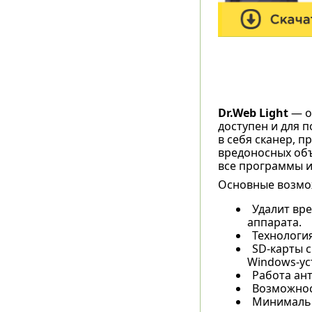
Dr.Web Light
— о
доступен и для 
в себя сканер, 
вредоносных об
все программы и
Основные возмо
Удалит вр
аппарата.
Технология
SD-карты с
Windows-ус
Работа ант
Возможнос
Минимальн