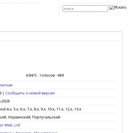
Карта сайта
RSS
Расширенный поиск
4.84
/5
голосов -
469
латная
9
|
Сообщить о новой версии
6.2026
id 4.x, 5.x, 6.x, 7.x, 8.x, 9.x, 10.x, 11.x, 12.x, 13.x
кий, Украинский, Португальский
or Web, Ltd