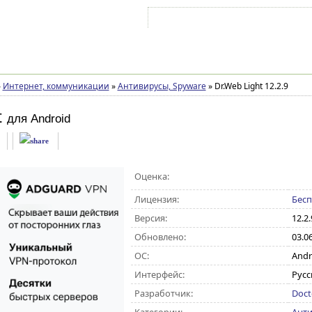
Войти на аккаунт
Зарегистрироваться
»
Интернет, коммуникации
»
Антивирусы, Spyware
»
Dr.Web Light 12.2.9
t
для Android
Оценка:
Лицензия:
Бесп
Версия:
12.2.
Обновлено:
03.0
ОС:
Andro
Интерфейс:
Русс
Разработчик:
Doct