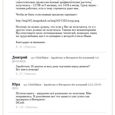
самостоятельно провел несложные арифметические расчеты,
получилось - 1270$ за 9 месяцев, это 141$ в месяц. Сразу видно -
человек работает, есть к чему стремится даже мне.
Чтобы не быть голословным прилагаю скриншот:
http://img542.imageshack.us/img542/1162/scrqy.png
Поэтому не нужно думать, что если у Вас не получается, то и у
других тоже должно не получаться. Такими вот комментариями
Вы отпугиваете моих потенциальных читателей, возможно таких
же трудолюбивых как и та женщина о которой я писал Выше.
Благодарю за внимание.
6
|
6
|
Ответить
Дмитрий
про
ClickMaker - Заработок в Интернете без вложений 1.4
[04-12-2012]
Заработать 16 центов за весь день торчания перед компом?
Бог вам в помощь!
6
|
6
|
Ответить
Юра
про
ClickMaker - Заработок в Интернете без вложений 1.3.1
[30-09-
2011]
Почитал книгу - аккуратно всё разложено по полочкам. Мне
понравилось. В дополнение вот что нашел и уже успел сам
проверить в Интернете:
IdCash.
8
|
10
|
Ответить