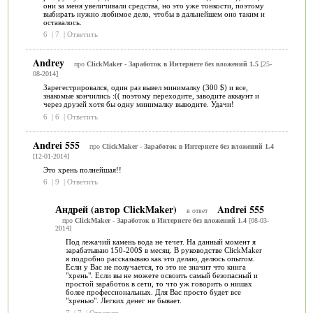
они за меня увеличивали средства, но это уже тонкости, поэтому
выбирать нужно любимое дело, чтобы в дальнейшем оно таким и
оставалось.
6
|
7
|
Ответить
Andrey
про
ClickMaker - Заработок в Интернете без вложений 1.5
[25-
08-2014]
Зарегестрировался, один раз вывел минималку (300 $) и все,
знакомые кончились :(( поэтому переходите, заводите аккаунт и
через друзей хотя бы одну минималку выводите. Удачи!
6
|
6
|
Ответить
Andrei 555
про
ClickMaker - Заработок в Интернете без вложений 1.4
[12-01-2014]
Это хрень полнейшая!!
6
|
9
|
Ответить
Андрей (автор ClickMaker)
Andrei 555
в ответ
про
ClickMaker - Заработок в Интернете без вложений 1.4
[08-03-
2014]
Под лежачий камень вода не течет. На данный момент я
зарабатываю 150-200$ в месяц. В руководстве ClickMaker
я подробно рассказываю как это делаю, делюсь опытом.
Если у Вас не получается, то это не значит что книга
"хрень". Если вы не можете освоить самый безопасный и
простой заработок в сети, то что уж говорить о нишах
более профессиональных. Для Вас просто будет все
"хренью". Легких денег не бывает.
7
|
7
|
Ответить