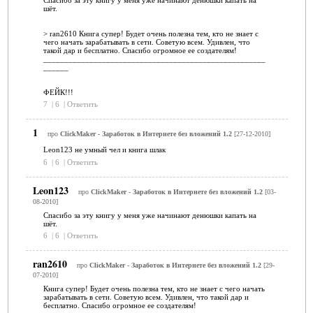
шёт.
> ran2610 Книга супер! Будет очень полезна тем, кто не знает с
чего начать зарабатывать в сети. Советую всем. Удивлен, что
такой дар и бесплатно. Спасибо огромное ее создателям!
_____________________________________________________
______
ФЕЙК!!!
7
|
6
|
Ответить
1
про
ClickMaker - Заработок в Интернете без вложений 1.2
[27-12-2010]
Leon123 не умный чел и книга шлак
6
|
6
|
Ответить
Leon123
про
ClickMaker - Заработок в Интернете без вложений 1.2
[03-
08-2010]
Спасибо за эту книгу у меня уже начинают денюшки капать на
шёт.
6
|
6
|
Ответить
ran2610
про
ClickMaker - Заработок в Интернете без вложений 1.2
[29-
07-2010]
Книга супер! Будет очень полезна тем, кто не знает с чего начать
зарабатывать в сети. Советую всем. Удивлен, что такой дар и
бесплатно. Спасибо огромное ее создателям!