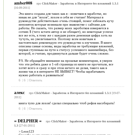
amber008
про
ClickMaker - Заработок в Интернете без вложений 1.3.1
[16-09-2011]
Эта книга создана для таких как я - новичков в заработке, но
никак не для "лохов", лохом я себя не считаю! Материал в
руководстве действительно очень стоящий, помог избежать кучу
непоняток которые возникали при знакомстве с сайтами для
работы. Не сказать, что размер моих зароботков измеряется в
сотнях $ (чего кстати автор и не обещает), но некоторые успехи
все же есть, к тому же с каждым разом денежная цифра хоть на
чучуть, но увеличивается. Поэтому всем новичкам я
настоятельно рекомендую это руководство к изучению. В книге
описаны самые основы, виды заработка не требующие вложений,
первая ступенька на пути к статусу успешного манимейкера, без
которой, я считаю, продвинуться дальше будет очень сложно.
P.S. Не обращайте внимание на прошлые комментарии, я уверен
что эти ребята даже и 1-ой страницы из книги не прочитали, все
хотят всего и сразу и при этом ничего не делая, такого как в
жизни так и в интернете НЕ БЫВАЕТ! Чтобы зарабатывать
нужно работать и развиваться!
6
|
6
|
Ответить
алекс
про
ClickMaker - Заработок в Интернете без вложений 1.3.1
[19-07-
2011]
книга тупо для лохов! сделал специально чтоб рефов насобирать!
6
|
6
|
Ответить
= DELPHER =
про
ClickMaker - Заработок в Интернете без вложений
1.3
[27-01-2011]
> Leon123
Спасибо за эту книгу у меня уже начинают денюшки капать на