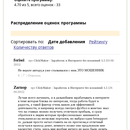
4.70
из 5, всего оценок -
33
Распределение оценок программы
Сортировать по:
Дате добавления
Рейтингу
Количеству ответов
forisei
про
ClickMaker - Заработок в Интернете без вложений 1.5
[03-08-
2015]
Не верьте автору,я уже сталкивался с ним.ЭТО МОШЕННИК
6
|
7
|
Ответить
Zarnop
про
ClickMaker - Заработок в Интернете без вложений 1.5
[28-
04-2015]
Лучше всего начинать, и в дальнейшем зарабатывать в интернете
в теме которая близка по интересам, тогда работа будет в
радость, а такой фактор очень важен для эффективной
деятельности, я например всегда смотрел футбол и конечно знал
что на ставках можно получить отличную прибыль, и сразу
обратился к людям которые профессионально занимаются
этим,написал на несколько порталов, но выбрал один betsupport
ru ,дальше просто начал ставить на их прогнозы,и отличный
получался приход денег, немного позже они предложили мне
раскрутку счета, здесь мне вообще ничего не надо было делать,