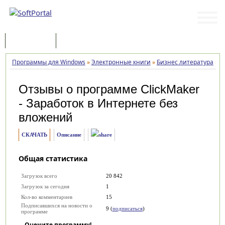
Программы
Статьи
Программы для Windows
»
Электронные книги
»
Бизнес литература
»
C
Отзывы о программе
ClickMaker
- Заработок в Интернете без
вложений
СКАЧАТЬ
Описание
Общая статистика
Загрузок всего
20 842
Загрузок за сегодня
1
Кол-во комментариев
15
Подписавшихся на новости о
9 (
подписаться
)
программе
Оцените программу!