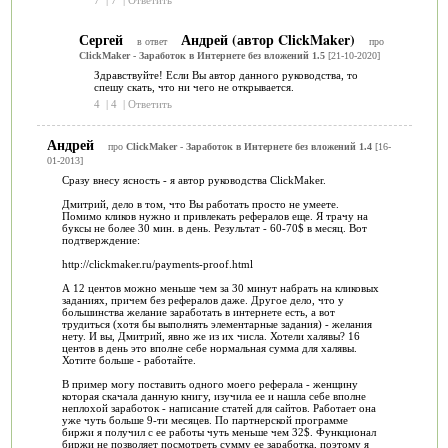
Сергей
Андрей (автор ClickMaker)
в ответ
про
ClickMaker - Заработок в Интернете без вложений 1.5
[21-10-2020]
Здравствуйте! Если Вы автор данного руководства, то
спешу скать, что ни чего не открывается.
4
|
4
|
Ответить
Андрей
про
ClickMaker - Заработок в Интернете без вложений 1.4
[16-
01-2013]
Сразу внесу ясность - я автор руководства ClickMaker.
Дмитрий, дело в том, что Вы работать просто не умеете.
Помимо кликов нужно и привлекать рефералов еще. Я трачу на
буксы не более 30 мин. в день. Результат - 60-70$ в месяц. Вот
подтверждение:
http://clickmaker.ru/payments-proof.html
А 12 центов можно меньше чем за 30 минут набрать на кликовых
заданиях, причем без рефералов даже. Другое дело, что у
большинства желание заработать в интернете есть, а вот
трудиться (хотя бы выполнять элементарные задания) - желания
нету. И вы, Дмитрий, явно же из их числа. Хотели халявы? 16
центов в день это вполне себе нормальная сумма для халявы.
Хотите больше - работайте.
В пример могу поставить одного моего реферала - женщину
которая скачала данную книгу, изучила ее и нашла себе вполне
неплохой заработок - написание статей для сайтов. Работает она
уже чуть больше 9-ти месяцев. По партнерской программе
биржи я получил с ее работы чуть меньше чем 32$. Функционал
биржи не позволяет посмотреть сумму ее заработка, поэтому я