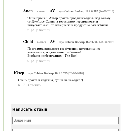
Anon
AV
в ответ
про
Cobian Backup 11.2.0.582
[24-06-2019]
Он не брошен. Автор просто продал исходный код какому
то Джеймсу Суини, а тот видимо переименовал и
выпускает какой то комерческий продукт на базе кобиана.
6
|
8
|
Ответить
Child
AV
в ответ
про
Cobian Backup 11.2.0.582
[28-08-2019]
Программа выполняет все функции, которые на неё
возлагаются, и даже немного больше!
В общем, из бесплатных - The Best!
9
|
8
|
Ответить
Юзер
про
Cobian Backup 10.1.0.789
[26-08-2010]
Очень проста и надежна, лучше не находил :)
6
|
7
|
Ответить
Написать отзыв