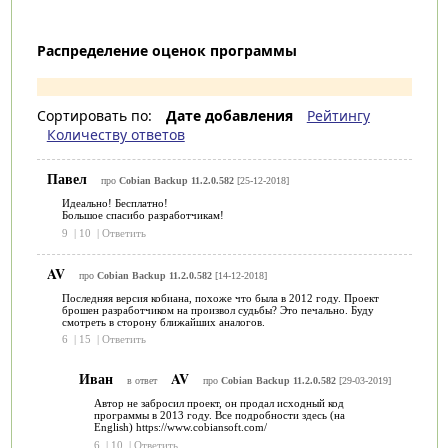
Распределение оценок программы
Сортировать по:
Дате добавления
Рейтингу
Количеству ответов
Павел
про
Cobian Backup 11.2.0.582
[25-12-2018]
Идеально! Бесплатно!
Большое спасибо разработчикам!
9
|
10
|
Ответить
AV
про
Cobian Backup 11.2.0.582
[14-12-2018]
Последняя версия кобиана, похоже что была в 2012 году. Проект
брошен разработчиком на произвол судьбы? Это печально. Буду
смотреть в сторону ближайших аналогов.
6
|
15
|
Ответить
Иван
AV
в ответ
про
Cobian Backup 11.2.0.582
[29-03-2019]
Автор не забросил проект, он продал исходный код
программы в 2013 году. Все подробности здесь (на
English) https://www.cobiansoft.com/
6
|
10
|
Ответить