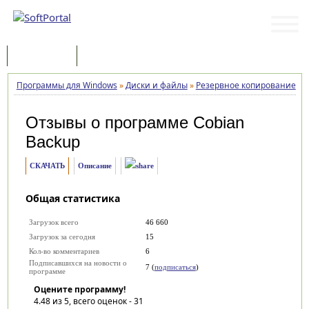
Программы
Статьи
Программы для Windows
»
Диски и файлы
»
Резервное копирование
»
C
Отзывы о программе
Cobian
Backup
СКАЧАТЬ
Описание
Общая статистика
Загрузок всего
46 660
Загрузок за сегодня
15
Кол-во комментариев
6
Подписавшихся на новости о
7 (
подписаться
)
программе
Оцените программу!
4.48
из 5, всего оценок -
31