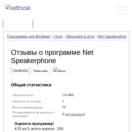
Программы
Статьи
Программы для Windows
»
Сети
»
Общение в сети
»
Net Speakerphone
»
Отзывы о программе
Net
Speakerphone
СКАЧАТЬ
Описание
Общая статистика
Загрузок всего
114 866
Загрузок за сегодня
1
Кол-во комментариев
70
Подписавшихся на новости о
6 (
подписаться
)
программе
Оцените программу!
4.55
из 5, всего оценок -
200