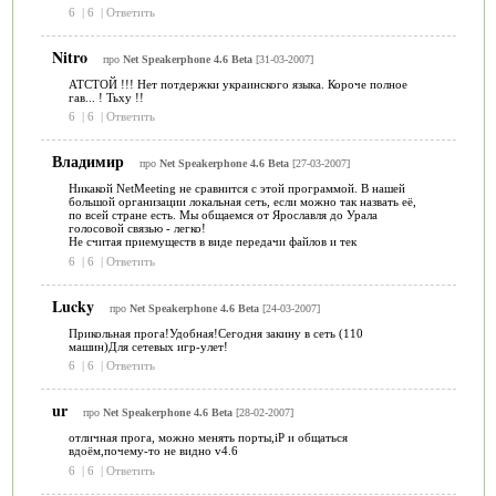
6
|
6
|
Ответить
Nitro
про
Net Speakerphone 4.6 Beta
[31-03-2007]
АТСТОЙ !!! Нет потдержки украинского языка. Короче полное
гав... ! Тьху !!
6
|
6
|
Ответить
Владимир
про
Net Speakerphone 4.6 Beta
[27-03-2007]
Никакой NetMeeting не сравнится с этой программой. В нашей
большой организации локальная сеть, если можно так назвать её,
по всей стране есть. Мы общаемся от Ярославля до Урала
голосовой связью - легко!
Не считая приемуществ в виде передачи файлов и тек
6
|
6
|
Ответить
Lucky
про
Net Speakerphone 4.6 Beta
[24-03-2007]
Прикольная прога!Удобная!Сегодня закину в сеть (110
машин)Для сетевых игр-улет!
6
|
6
|
Ответить
ur
про
Net Speakerphone 4.6 Beta
[28-02-2007]
отличная прога, можно менять порты,iP и общаться
вдоём,почему-то не видно v4.6
6
|
6
|
Ответить