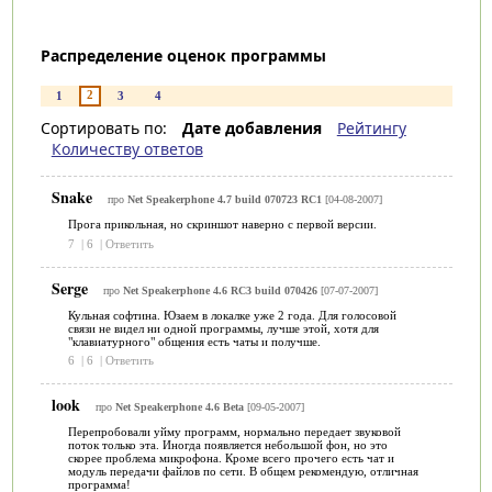
Распределение оценок программы
2
1
3
4
Сортировать по:
Дате добавления
Рейтингу
Количеству ответов
Snake
про
Net Speakerphone 4.7 build 070723 RC1
[04-08-2007]
Прога прикольная, но скриншот наверно с первой версии.
7
|
6
|
Ответить
Serge
про
Net Speakerphone 4.6 RC3 build 070426
[07-07-2007]
Кульная софтина. Юзаем в локалке уже 2 года. Для голосовой
связи не видел ни одной программы, лучше этой, хотя для
"клавиатурного" общения есть чаты и получше.
6
|
6
|
Ответить
look
про
Net Speakerphone 4.6 Beta
[09-05-2007]
Перепробовали уйму программ, нормально передает звуковой
поток только эта. Иногда появляется небольшой фон, но это
скорее проблема микрофона. Кроме всего прочего есть чат и
модуль передачи файлов по сети. В общем рекомендую, отличная
программа!