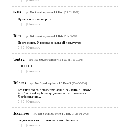
6
|
6
|
Ответить
GIIs
про
Net Speakerphone 4.1 Beta
[22-03-2006]
Прикольная очень прога
6
|
6
|
Ответить
Dim
про
Net Speakerphone 4.1 Beta
[11-03-2006]
Прога супер. У нас вся локалка ей пользуется.
6
|
6
|
Ответить
toptyg
про
Net Speakerphone 4.1 Beta
[11-03-2006]
COOOOOOLLLLLLLLLL
6
|
6
|
Ответить
Dilarus
про
Net Speakerphone 4.0 Beta 3
[03-03-2006]
Реальная прога NetMeeting ОДИН БОЛЬШОЙ ГЛЮК!
А о Net Speakerphone вроде не плохо отзываются.
Я себе закачаю...
6
|
6
|
Ответить
Iskemose
про
Net Speakerphone 4.0 Beta 3
[28-02-2006]
бадяга какая то отставание больно большое
6
|
6
|
Ответить