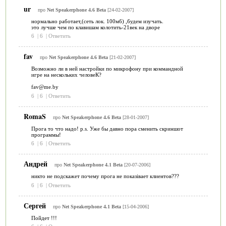
ur
про
Net Speakerphone 4.6 Beta
[24-02-2007]
нормально работает,(сеть лок. 100мб) ,будем изучать.
это лучше чем по клавишам колотить-21век на дворе
6
|
6
|
Ответить
fav
про
Net Speakerphone 4.6 Beta
[21-02-2007]
Возможно ли в ней настройки по микрофону при коммандной
игре на нескольких человеК?
fav@me.by
6
|
6
|
Ответить
RomaS
про
Net Speakerphone 4.6 Beta
[28-01-2007]
Прога то что надо! p.s. Уже бы давно пора сменить скриншот
программы!
6
|
6
|
Ответить
Андрей
про
Net Speakerphone 4.1 Beta
[20-07-2006]
никто не подскажет почему прога не показівает клиентов???
6
|
6
|
Ответить
Сергей
про
Net Speakerphone 4.1 Beta
[15-04-2006]
Пойдет !!!