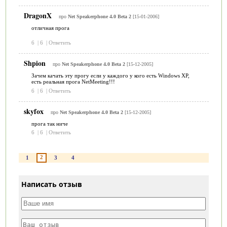
DragonX
про
Net Speakerphone 4.0 Beta 2
[15-01-2006]
отличная прога
6
|
6
|
Ответить
Shpion
про
Net Speakerphone 4.0 Beta 2
[15-12-2005]
Зачем качать эту прогу если у каждого у кого есть Windows XP,
есть реальная прога NetMeeting!!!
6
|
6
|
Ответить
skyfox
про
Net Speakerphone 4.0 Beta 2
[15-12-2005]
прога так ниче
6
|
6
|
Ответить
2
1
3
4
Написать отзыв