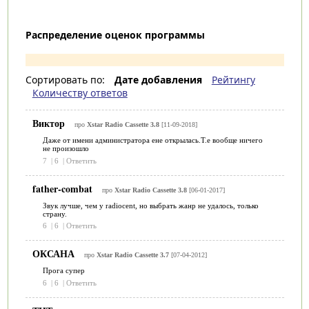
Распределение оценок программы
Сортировать по:
Дате добавления
Рейтингу
Количеству ответов
Виктор
про
Xstar Radio Cassette 3.8
[11-09-2018]
Даже от имени администратора ене открылась.Т.е вообще ничего
не произошло
7
|
6
|
Ответить
father-combat
про
Xstar Radio Cassette 3.8
[06-01-2017]
Звук лучше, чем у radiocent, но выбрать жанр не удалось, только
страну.
6
|
6
|
Ответить
ОКСАНА
про
Xstar Radio Cassette 3.7
[07-04-2012]
Прога супер
6
|
6
|
Ответить