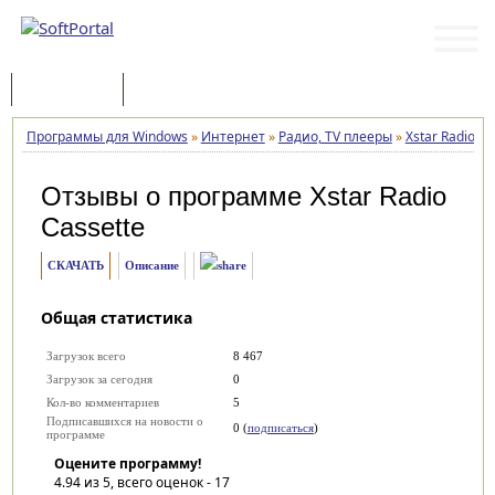
Программы
Статьи
Программы для Windows
»
Интернет
»
Радио, TV плееры
»
Xstar Radio Ca
Отзывы о программе
Xstar Radio
Cassette
СКАЧАТЬ
Описание
Общая статистика
Загрузок всего
8 467
Загрузок за сегодня
0
Кол-во комментариев
5
Подписавшихся на новости о
0 (
подписаться
)
программе
Оцените программу!
4.94
из 5, всего оценок -
17