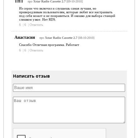
ТНТ
про
Xstar Radio Cassette 2.7
[09-10-2010]
Из серии что включил и слушаешь самая лучшая, но
привередливым пользователям, которые любят все настраивать
под себя может и не понравиться. И окошко для выбора станций
слишком узкое. Нет RDS.
6
|
6
|
Ответить
Анастасия
про
Xstar Radio Cassette 2.7
[08-10-2010]
Спасибо Отличная программа. Работает
6
|
6
|
Ответить
Написать отзыв