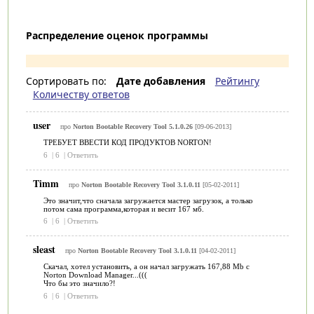
Распределение оценок программы
Сортировать по:
Дате добавления
Рейтингу
Количеству ответов
user
про
Norton Bootable Recovery Tool 5.1.0.26
[09-06-2013]
ТРЕБУЕТ ВВЕСТИ КОД ПРОДУКТОВ NORTON!
6
|
6
|
Ответить
Timm
про
Norton Bootable Recovery Tool 3.1.0.11
[05-02-2011]
Это значит,что сначала загружается мастер загрузок, а только
потом сама программа,которая и весит 167 мб.
6
|
6
|
Ответить
sleast
про
Norton Bootable Recovery Tool 3.1.0.11
[04-02-2011]
Скачал, хотел установить, а он начал загружать 167,88 Mb с
Norton Download Manager...(((
Что бы это значило?!
6
|
6
|
Ответить