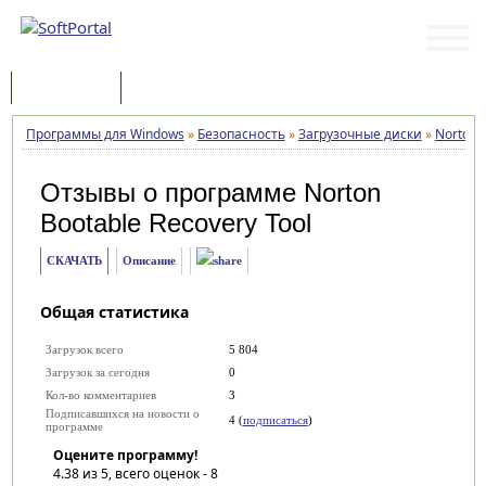
Программы
Статьи
Программы для Windows
»
Безопасность
»
Загрузочные диски
»
Norton 
Отзывы о программе
Norton
Bootable Recovery Tool
СКАЧАТЬ
Описание
Общая статистика
Загрузок всего
5 804
Загрузок за сегодня
0
Кол-во комментариев
3
Подписавшихся на новости о
4 (
подписаться
)
программе
Оцените программу!
4.38
из 5, всего оценок -
8