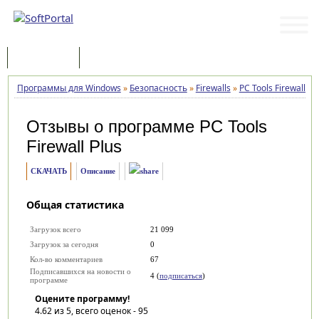
Программы
Статьи
Программы для Windows
»
Безопасность
»
Firewalls
»
PC Tools Firewall Pl
Отзывы о программе
PC Tools
Firewall Plus
СКАЧАТЬ
Описание
Общая статистика
Загрузок всего
21 099
Загрузок за сегодня
0
Кол-во комментариев
67
Подписавшихся на новости о
4 (
подписаться
)
программе
Оцените программу!
4.62
из 5, всего оценок -
95