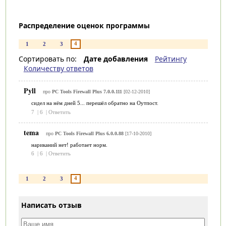
Распределение оценок программы
4
1
2
3
Сортировать по:
Дате добавления
Рейтингу
Количеству ответов
Pyll
про
PC Tools Firewall Plus 7.0.0.111
[02-12-2010]
сидел на нём дней 5... перешёл обратно на Оутпост.
7
|
6
|
Ответить
tema
про
PC Tools Firewall Plus 6.0.0.88
[17-10-2010]
нариканий нет! работает норм.
6
|
6
|
Ответить
4
1
2
3
Написать отзыв