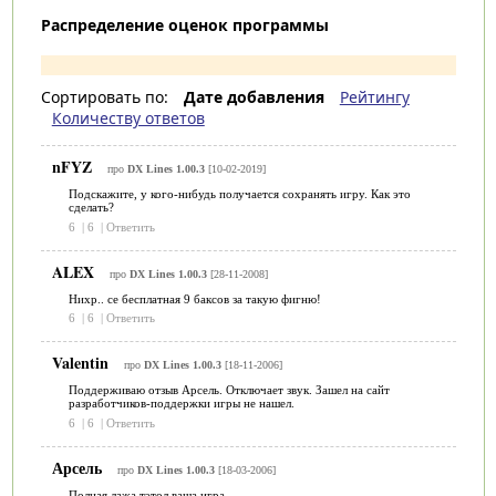
Распределение оценок программы
Сортировать по:
Дате добавления
Рейтингу
Количеству ответов
nFYZ
про
DX Lines 1.00.3
[10-02-2019]
Подскажите, у кого-нибудь получается сохранять игру. Как это
сделать?
6
|
6
|
Ответить
ALEX
про
DX Lines 1.00.3
[28-11-2008]
Нихр.. се бесплатная 9 баксов за такую фигню!
6
|
6
|
Ответить
Valentin
про
DX Lines 1.00.3
[18-11-2006]
Поддерживаю отзыв Арсель. Отключает звук. Зашел на сайт
разработчиков-поддержки игры не нашел.
6
|
6
|
Ответить
Арсель
про
DX Lines 1.00.3
[18-03-2006]
Полная лажа тэтол ваша игра...