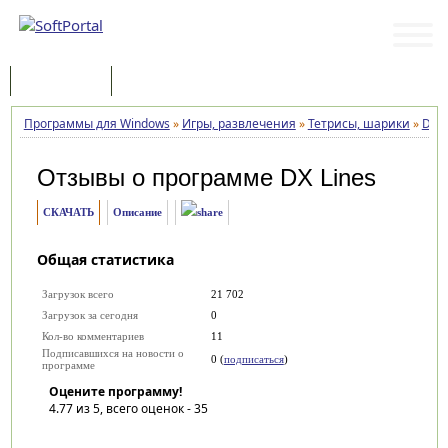
Программы
Статьи
Программы для Windows
»
Игры, развлечения
»
Тетрисы, шарики
»
DX L
Отзывы о программе
DX Lines
СКАЧАТЬ
Описание
Общая статистика
Загрузок всего
21 702
Загрузок за сегодня
0
Кол-во комментариев
11
Подписавшихся на новости о
0 (
подписаться
)
программе
Оцените программу!
4.77
из 5, всего оценок -
35