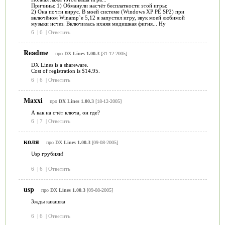
Причины: 1) Обманули насчёт бесплатности этой игры:
2) Она почти вирус. В моей системе (Windows XP PE SP2) при
включёном Winamp`e 5,12 я запустил игру, звук моей любимой
музыки исчез. Включилась ихняя мидишная фигня... Ну
6
|
6
|
Ответить
Readme
про
DX Lines 1.00.3
[31-12-2005]
DX Lines is a shareware.
Cost of registration is $14.95.
6
|
6
|
Ответить
Maxxi
про
DX Lines 1.00.3
[18-12-2005]
А как на счёт ключа, он где?
6
|
7
|
Ответить
коля
про
DX Lines 1.00.3
[09-08-2005]
Usp грубиян!
6
|
6
|
Ответить
usp
про
DX Lines 1.00.3
[09-08-2005]
3жды какашка
6
|
6
|
Ответить