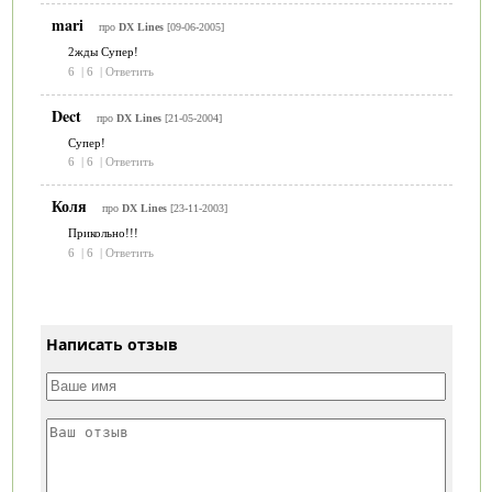
mari
про
DX Lines
[09-06-2005]
2жды Супер!
6
|
6
|
Ответить
Dect
про
DX Lines
[21-05-2004]
Супер!
6
|
6
|
Ответить
Коля
про
DX Lines
[23-11-2003]
Прикольно!!!
6
|
6
|
Ответить
Написать отзыв