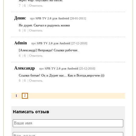
Жрёт wap! опускает на бабло.
7
|
6
|
Ответить
Денис
про
SPB TV 2.0 для Android
[26-01-2011]
Не дурят. Скачал и радуюсь жизни
6
|
6
|
Ответить
Admin
про
SPB TV 2.0 для Android
[27-12-2010]
[Александр] Неправда! Ссылки рабочие.
6
|
6
|
Ответить
Александр
про
SPB TV 2.0 для Android
[25-12-2010]
Ссылки битые! Ох и Дурят нас... Как и Всегда,впрочем-)))
6
|
6
|
Ответить
2
1
Написать отзыв