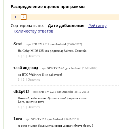
Распределение оценок программы
2
1
Сортировать по:
Дате добавления
Рейтингу
Количеству ответов
Sensi
про
SPB TV 2.2.1 для Android
[03-04-2012]
На Coby MID8125 как родная арбайтен. Спасибо.
6
|
6
|
Ответить
злой андроид
про
SPB TV 2.2.1 для Android
[13-01-2012]
на HTC Wildwire S не работает!
6
|
6
|
Ответить
dEEp013
про
SPB TV 2.2.1 для Android
[28-12-2011]
Николай, в бесплатной(тоесть этой) версии никак
Lora, конечно нет)
6
|
6
|
Ответить
Lora
про
SPB TV 2.2 для Android
[06-11-2011]
А если у меня безлимитка стоит ,деньги будут брать ?