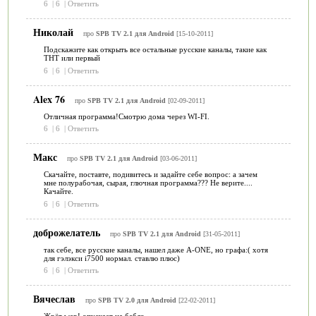
6
|
6
|
Ответить
Николай
про
SPB TV 2.1 для Android
[15-10-2011]
Подскажите как открыть все остальные русские каналы, такие как
ТНТ или первый
6
|
6
|
Ответить
Alex 76
про
SPB TV 2.1 для Android
[02-09-2011]
Отличная программа!Смотрю дома через WI-FI.
6
|
6
|
Ответить
Макс
про
SPB TV 2.1 для Android
[03-06-2011]
Скачайте, поставте, подивитесь и задайте себе вопрос: а зачем
мне полурабочая, сырая, глючная программа??? Не верите....
Качайте.
6
|
6
|
Ответить
доброжелатель
про
SPB TV 2.1 для Android
[31-05-2011]
так себе, все русские каналы, нашел даже A-ONE, но графа:( хотя
для гэлэкси i7500 нормал. ставлю плюс)
6
|
6
|
Ответить
Вячеслав
про
SPB TV 2.0 для Android
[22-02-2011]