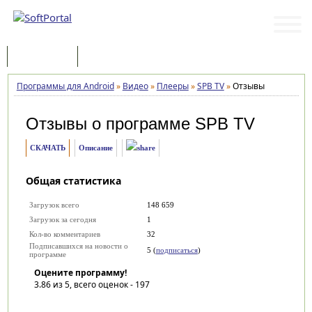
Программы
Статьи
Программы для Android
»
Видео
»
Плееры
»
SPB TV
»
Отзывы
Отзывы о программе
SPB TV
СКАЧАТЬ
Описание
Общая статистика
Загрузок всего
148 659
Загрузок за сегодня
1
Кол-во комментариев
32
Подписавшихся на новости о
5 (
подписаться
)
программе
Оцените программу!
3.86
из 5, всего оценок -
197