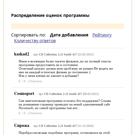
Распределение оценок программы
Сортировать по:
Дате добавления
Рейтингу
Количеству ответов
kaskad2
про
CD Collection 2.21 build 417
[22-05-2012]
Имею в коллекции более тысячи фильмов ,но их полный список
программа предоставить не в состоянии.
Отличный каталог дисков мою проблему не решает.Не коцать же
мне на каждый в поисках фильма до посинения.:(
Или у меня клёпки не хватает в кубышке?
6
|
8
|
Ответить
Cosmoport
про
CD Collection 2.21 build 417
[09-03-2012]
Сия замечательная программа осталась без поддержки? Ссылка
на домашнюю страницу приводит на некий одноименный сайт
Nicomsoft, но самой программы там нет...
6
|
6
|
Ответить
Сирожа
про
CD Collection 2.21 build 417
[11-12-2010]
Перебрал несколько подобных программ, остановился на этой.