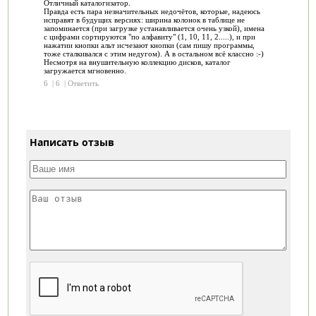
Отличный каталогизатор.
Правда есть пара незначительных недочётов, которые, надеюсь
исправят в будущих версиях: ширина колонок в таблице не
запоминается (при загрузке устанавливается очень узкой), имена
с цифрами сортируются "по алфавиту" (1, 10, 11, 2.....), и при
нажатии кнопки альт исчезают кнопки (сам пишу программы,
тоже сталкивался с этим недугом). А в остальном всё классно :-)
Несмотря на внушительную коллекцию дисков, каталог
загружается мгновенно.
6
|
6
|
Ответить
Написать отзыв