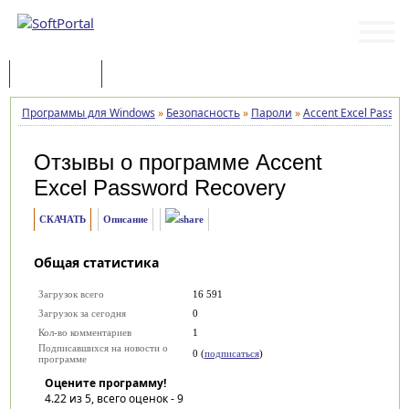
Программы
Статьи
Программы для Windows
»
Безопасность
»
Пароли
»
Accent Excel Passwo
Отзывы о программе
Accent
Excel Password Recovery
СКАЧАТЬ
Описание
Общая статистика
Загрузок всего
16 591
Загрузок за сегодня
0
Кол-во комментариев
1
Подписавшихся на новости о
0 (
подписаться
)
программе
Оцените программу!
4.22
из 5, всего оценок -
9