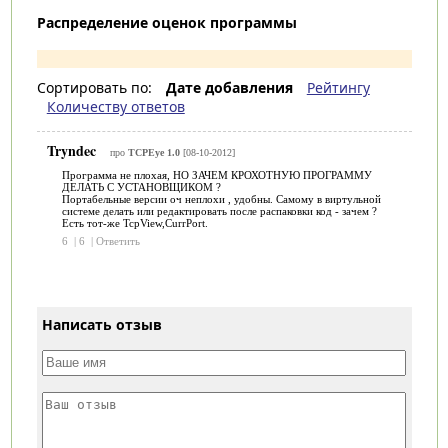
Распределение оценок программы
Сортировать по:
Дате добавления
Рейтингу
Количеству ответов
Tryndec
про
TCPEye 1.0
[08-10-2012]
Программа не плохая, НО ЗАЧЕМ КРОХОТНУЮ ПРОГРАММУ
ДЕЛАТЬ С УСТАНОВЩИКОМ ?
Портабельные версии оч неплохи , удобны. Самому в виртульной
системе делать или редактировать после распаковки код - зачем ?
Есть тот-же TcpView,CurrPort.
6
|
6
|
Ответить
Написать отзыв