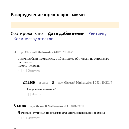
Распределение оценок программы
Сортировать по:
Дате добавления
Рейтингу
Количеству ответов
я
про
Microsoft Mathematics 4.0
[23-11-2022]
отличная была программа, в 10 винде её обнулили, пространство
ей прахом...
просто негодяи
4
|
4
|
Ответить
Znatok
я
в ответ
про
Microsoft Mathematics 4.0
[21-10-2024]
Не устанавливается?
|
|
Ответить
Знаток
про
Microsoft Mathematics 4.0
[08-01-2021]
Я считаю, отличная программа для школьников на все времена.
4
|
4
|
Ответить