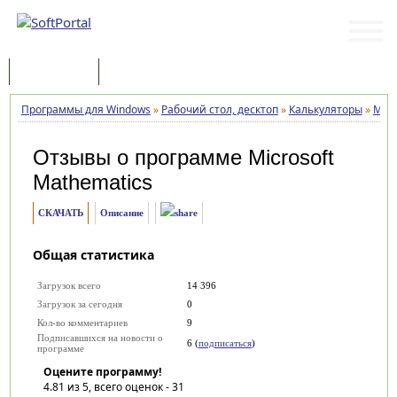
Программы
Статьи
Программы для Windows
»
Рабочий стол, десктоп
»
Калькуляторы
»
Micr
Отзывы о программе
Microsoft
Mathematics
СКАЧАТЬ
Описание
Общая статистика
Загрузок всего
14 396
Загрузок за сегодня
0
Кол-во комментариев
9
Подписавшихся на новости о
6 (
подписаться
)
программе
Оцените программу!
4.81
из 5, всего оценок -
31