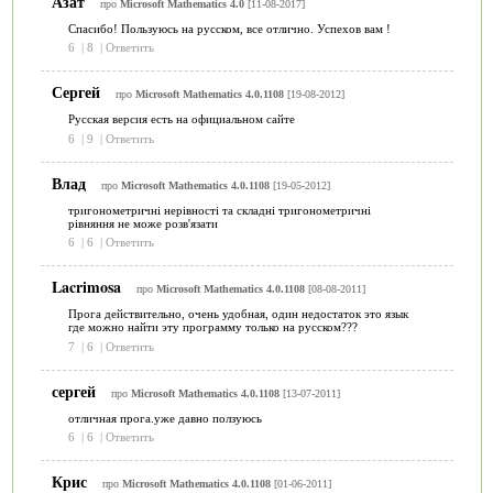
Азат
про
Microsoft Mathematics 4.0
[11-08-2017]
Спасибо! Пользуюсь на русском, все отлично. Успехов вам !
6
|
8
|
Ответить
Сергей
про
Microsoft Mathematics 4.0.1108
[19-08-2012]
Русская версия есть на официальном сайте
6
|
9
|
Ответить
Влад
про
Microsoft Mathematics 4.0.1108
[19-05-2012]
тригонометричні нерівності та складні тригонометричні
рівняння не може розв'язати
6
|
6
|
Ответить
Lacrimosa
про
Microsoft Mathematics 4.0.1108
[08-08-2011]
Прога действительно, очень удобная, один недостаток это язык
где можно найти эту программу только на русском???
7
|
6
|
Ответить
сергей
про
Microsoft Mathematics 4.0.1108
[13-07-2011]
отличная прога.уже давно ползуюсь
6
|
6
|
Ответить
Крис
про
Microsoft Mathematics 4.0.1108
[01-06-2011]