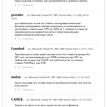
Прога класная особенно для экспериментов,и лазенья в иннете.
6
|
6
|
Ответить
providec
про
Microsoft Virtual PC 2007 Service Pack 1 5.3.582
[06-09-
2006]
руссификаторы лучше не ставить они корявые,некоторые
функции перекрывают.локолка нормально устонавливается ,в
настройках ставить надо.VPS up 2004 sp 1 ставиться только на
лицензионную,на крякнутую нет,и в триал версии(даже
крякнутой)диски работают около
6
|
6
|
Ответить
Lunohod
про
Microsoft Virtual PC 2007 2004 Service Pack 1
[18-07-2006]
Хорошая прога юзаю давно русики есть сеть ставится,правда без
SP1 сеть организовывалась на 10МБ сетевухах,при SP1 на
любых,мне нужна для Win98- все работает,если что можно
ставить Win98sp1 для USB
6
|
6
|
Ответить
umbar
про
Microsoft Virtual PC 2007 2004 Service Pack 1
[25-06-2006]
прога хорошая, вот только пока не разобрался почяму лок сеть не
получается
6
|
6
|
Ответить
САНЕК
про
Microsoft Virtual PC 2007 2004 Service Pack 1
[07-04-2006]
Херня а не прога я не могу наити на нее руссификатор