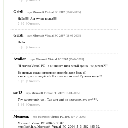
Grizli
про
Microsoft Virtual PC 2007
[18-05-2005]
Hello!!!! А я лучше видел!!!!
6
|
6
|
Ответить
Grizli
про
Microsoft Virtual PC 2007
[18-05-2005]
Hello
6
|
6
|
Ответить
Avallon
про
Microsoft Virtual PC 2007
[25-04-2005]
"Я скачал Virtual PC - а он пишет типа левый архив - чё делать??"
Во первых скажи огромное спасибо дяде Билу :))
а во вторых пользуйся 5.0 в отличии от этой Рульная вещь!!!
6
|
6
|
Ответить
sas13
про
Microsoft Virtual PC 2007
[18-04-2005]
Угу, кроме unix-ов... Так шта ещё не известно, хто му***.
6
|
6
|
Ответить
Медведь
про
Microsoft Virtual PC 2007
[07-04-2005]
Microsoft Virtual PC 2004 5.3.582
http://soft.li.ru/Microsoft_Virtual_PC_2004_5_3_582-485-32/