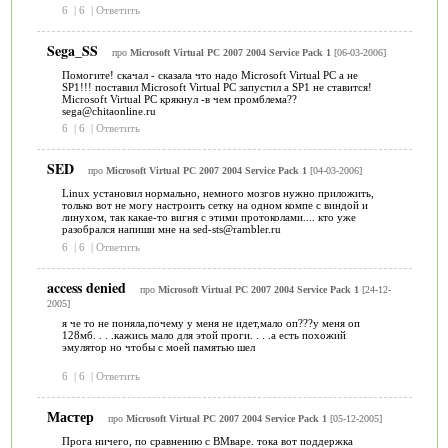
6
|
6
|
Ответить
Sega_SS
про
Microsoft Virtual PC 2007 2004 Service Pack 1
[06-03-2006]
Помогите! скачал - сказала что надо Microsoft Virtual PC а не
SP1!!! поставил Microsoft Virtual PC запустил а SP1 не ставится!
Microsoft Virtual PC крякнул -в чем промблема??
sega@chitaonline.ru
6
|
6
|
Ответить
SED
про
Microsoft Virtual PC 2007 2004 Service Pack 1
[04-03-2006]
Linux установил нормально, немного мозгов нужно приложить,
только вот не могу настроить сетку на одном компе с виндой и
линухом, так какае-то вигня с этими протоколами.... кто уже
разобрался напиши мне на sed-sts@rambler.ru
6
|
6
|
Ответить
access denied
про
Microsoft Virtual PC 2007 2004 Service Pack 1
[24-12-
2005]
я че то не поняла,почему у меня не идет,мало оп???у меня оп
128мб. . . .кажись мало для этой проги. . . .а есть похожий
эмулятор но чтобы с моей памятью шел
6
|
6
|
Ответить
Мастер
про
Microsoft Virtual PC 2007 2004 Service Pack 1
[05-12-2005]
Прога ничего, по сравнению с ВМваре. тока вот поддержка