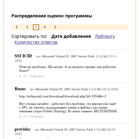
Распределение оценок программы
3
1
2
4
5
Сортировать по:
Дате добавления
Рейтингу
Количеству ответов
SSUICID
про
Microsoft Virtual PC 2007 Service Pack 1 5.3.582
[19-11-
2006]
Пока не пробовал. Ща качаю. А на втором серпаке она работать
будет?
6
|
6
|
Ответить
Russo
про
Microsoft Virtual PC 2007 Service Pack 1 5.3.582
[28-10-2006]
http://softportal.com/download/download.php?id=1954&t=1
Вот отсюда качайте - работает без проблем, эта версия уже идёт
с SP1, не глючит, поддерживает папки и файлы с русскими
именами (через Folder Sharing). И самое главное: БЕСПЛАТНАЯ.
6
|
6
|
Ответить
providec
про
Microsoft Virtual PC 2007 Service Pack 1 5.3.582
[06-09-
2006]