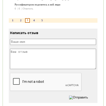
Руссификатором поделитесь к ней люди
6
|
6
|
Ответить
3
1
2
4
5
Написать отзыв