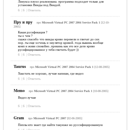
Линукса плохо реализована. программа подходит только для
установки Винды под Виндой.
6
|
6
|
Ответить
Пру и пру
про
Microsoft Virtual PC 2007 2004 Service Pack 1
[12-10-
2005]
Какая русификация ?
ты о чем ?
скажи спасибо что винды криво перевели и глючат до сих
пор..ты еще хочешь и эмулятор кривой..тода выкинь вообще
комп и живи спокойно..прикинь как это все дело криво
русифицированное у тебя глючить будет ))
6
|
6
|
Ответить
Taurus
про
Microsoft Virtual PC 2007 2004 Service Pack 1
[12-08-2005]
Хвастать не хорошо, лучше напиши, где видел
6
|
6
|
Ответить
Memo
про
Microsoft Virtual PC 2007 2004 Service Pack 1
[10-08-2005]
Видел лучше
6
|
6
|
Ответить
Gram
про
Microsoft Virtual PC 2007
[02-06-2005]
Пиплы кто знает где найти такуюже но руссифицированную
6
|
6
|
Ответить