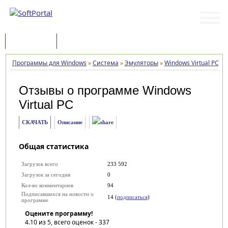
Программы
Статьи
Программы для Windows
»
Система
»
Эмуляторы
»
Windows Virtual PC
»
Отзывы о программе
Windows
Virtual PC
СКАЧАТЬ
Описание
Общая статистика
Загрузок всего
233 592
Загрузок за сегодня
0
Кол-во комментариев
94
Подписавшихся на новости о
14 (
подписаться
)
программе
Оцените программу!
4.10
из 5, всего оценок -
337