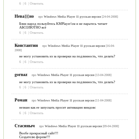
6
|
6
|
Ответить
Нева}|{но
про
Windows Media Player 11 русская версия
[24-04-2008]
Блин народ пользуйтесь KMPlayer'ом и не парьтесь читает
АБСОЛЮТНО всё
6
|
6
|
Ответить
Константин
про
Windows Media Player 11 русская версия
[16-04-
2008]
не могу установить из за проверки на подлинность, что делать?
6
|
6
|
Ответить
gornaz
про
Windows Media Player 11 русская версия
[13-04-2008]
не могу установить из за проверки на подлинность, что делать?
6
|
6
|
Ответить
Роман
про
Windows Media Player 11 русская версия
[11-04-2008]
незнаю как ее запускать просит активацию виндовс
6
|
6
|
Ответить
Стасяныч
про
Windows Media Player 11 русская версия
[09-04-2008]
Вообе прекрасный сайт!!!
Создателю фореве!!!