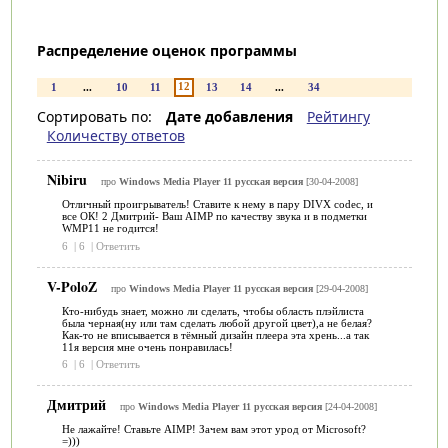
Распределение оценок программы
12
1
...
10
11
13
14
...
34
Сортировать по:
Дате добавления
Рейтингу
Количеству ответов
Nibiru
про
Windows Media Player 11 русская версия
[30-04-2008]
Отличный проигрыватель! Ставите к нему в пару DIVX codec, и
все ОК! 2 Дмитрий- Ваш AIMP по качеству звука и в подметки
WMP11 не годится!
6
|
6
|
Ответить
V-PoloZ
про
Windows Media Player 11 русская версия
[29-04-2008]
Кто-нибудь знает, можно ли сделать, чтобы область плэйлиста
была черная(ну или там сделать любой другой цвет),а не белая?
Как-то не вписывается в тёмный дизайн плеера эта хрень...а так
11я версия мне очень понравилась!
6
|
6
|
Ответить
Дмитрий
про
Windows Media Player 11 русская версия
[24-04-2008]
Не лажайте! Ставьте AIMP! Зачем вам этот урод от Microsoft?
=)))