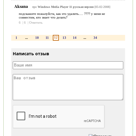
Aksana
про
Windows Media Player 11 русская версия
[05-02-2008]
подскажите пожалуйста, как это удалить..... ???? у меня не
совместим, кто знает что делать?
6
|
6
|
Ответить
12
1
...
10
11
13
14
...
34
Написать отзыв