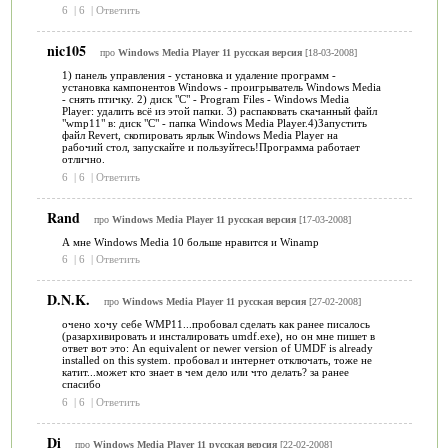
6
|
6
|
Ответить
nic105
про
Windows Media Player 11 русская версия
[18-03-2008]
1) панель управления - установка и удаление программ -
установка кампонентов Windows - проигрыватель Windows Media
- снять птичку. 2) диск "С" - Program Files - Windows Media
Player: удалить всё из этой папки. 3) распаковать скачанный файл
"wmp11" в: диск "С" - папка Windows Media Player.4)Запустить
файл Revert, скопировать ярлык Windows Media Player на
рабочий стол, запускайте и пользуйтесь!Программа работает
отлично.
6
|
6
|
Ответить
Rand
про
Windows Media Player 11 русская версия
[17-03-2008]
А мне Windows Media 10 больше нравится и Winamp
6
|
6
|
Ответить
D.N.K.
про
Windows Media Player 11 русская версия
[27-02-2008]
очено хочу себе WMP11...пробовал сделать как ранее писалось
(разархивировать и инсталировать umdf.exe), но он мне пишет в
ответ вот это: An equivalent or newer version of UMDF is already
installed on this system. пробовал и интернет отключать, тоже не
катит...может кто знает в чем дело или что делать? за ранее
спасибо
6
|
6
|
Ответить
Di
про
Windows Media Player 11 русская версия
[22-02-2008]