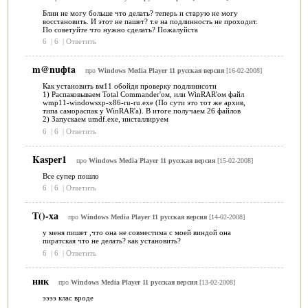
Блин не могу больше что делать? теперь и старую не могу
восстановить. И этот не пашет? т.е на подлинность не проходит.
По советуйте что нужно сделать? Пожалуйста
6
|
6
|
Ответить
m@nuфta
про
Windows Media Player 11 русская версия
[16-02-2008]
Как установить вм11 обойдя проверку подлиннсоти
1) Распаковываем Total Commander'ом, или WinRAR'ом файл
wmp11-windowsxp-x86-ru-ru.exe (По сути это тот же архив,
типа самораспак у WinRAR'а). В итоге получаем 26 файлов
2) Запускаем umdf.exe, инсталлируем
6
|
6
|
Ответить
Kasper1
про
Windows Media Player 11 русская версия
[15-02-2008]
Все супер пошло
6
|
6
|
Ответить
Т()-ха
про
Windows Media Player 11 русская версия
[14-02-2008]
у меня пишет ,что она не совместима с моей виндой она
пиратская что не делать? как установить?
6
|
6
|
Ответить
ник
про
Windows Media Player 11 русская версия
[13-02-2008]
ээээ клас вроде