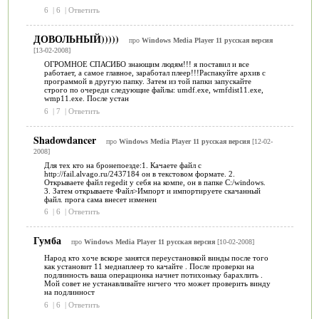
6
|
6
|
Ответить
ДОВОЛЬНЫЙ)))))
про
Windows Media Player 11 русская версия
[13-02-2008]
ОГРОМНОЕ СПАСИБО знающим людям!!! я поставил и все
работает, а самое главное, заработал плеер!!!Распакуйте архив с
программой в другую папку. Затем из той папки запускайте
строго по очереди следующие файлы: umdf.exe, wmfdist11.exe,
wmp11.exe. После устан
6
|
7
|
Ответить
Shadowdancer
про
Windows Media Player 11 русская версия
[12-02-
2008]
Для тех кто на бронепоезде:1. Качаете файл с
http://fail.alvago.ru/2437184 он в текстовом формате. 2.
Открываете файл regedit у себя на компе, он в папке C:/windows.
3. Затем открываете Файл>Импорт и импортируете скачанный
файл. прога сама внесет изменеи
6
|
6
|
Ответить
Гумба
про
Windows Media Player 11 русская версия
[10-02-2008]
Народ кто хоче вскоре занятся переустановкой винды после того
как установит 11 медиаплеер то качайте . После проверки на
подлинность ваша операционка начнет потихоньку барахлить .
Мой совет не устанавливайте ничего что может проверить винду
на подлинност
6
|
6
|
Ответить