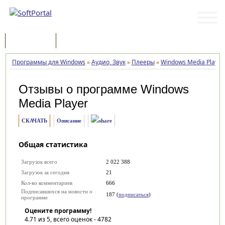
Программы
Статьи
Программы для Windows
»
Аудио, Звук
»
Плееры
»
Windows Media Player
Отзывы о программе
Windows
Media Player
СКАЧАТЬ
Описание
Общая статистика
Загрузок всего
2 022 388
Загрузок за сегодня
21
Кол-во комментариев
666
Подписавшихся на новости о
187 (
подписаться
)
программе
Оцените программу!
4.71
из 5, всего оценок -
4782