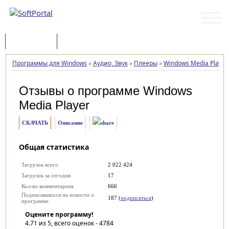
Программы
Статьи
Программы для Windows
»
Аудио, Звук
»
Плееры
»
Windows Media Player
Отзывы о программе
Windows
Media Player
СКАЧАТЬ
Описание
Общая статистика
Загрузок всего
2 022 424
Загрузок за сегодня
17
Кол-во комментариев
666
Подписавшихся на новости о
187 (
подписаться
)
программе
Оцените программу!
4.71
из 5, всего оценок -
4784