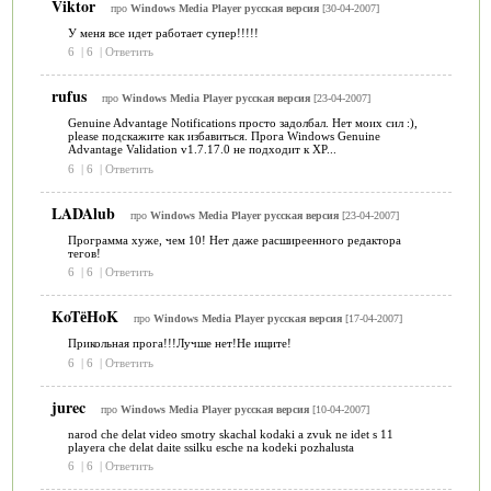
Viktor
про
Windows Media Player русская версия
[30-04-2007]
У меня все идет работает супер!!!!!
6
|
6
|
Ответить
rufus
про
Windows Media Player русская версия
[23-04-2007]
Genuine Advantage Notifications просто задолбал. Нет моих сил :),
please подскажите как избавиться. Прога Windows Genuine
Advantage Validation v1.7.17.0 не подходит к ХР...
6
|
6
|
Ответить
LADAlub
про
Windows Media Player русская версия
[23-04-2007]
Программа хуже, чем 10! Нет даже расширеенного редактора
тегов!
6
|
6
|
Ответить
KoTёHoK
про
Windows Media Player русская версия
[17-04-2007]
Прикольная прога!!!Лучше нет!Не ищите!
6
|
6
|
Ответить
jurec
про
Windows Media Player русская версия
[10-04-2007]
narod che delat video smotry skachal kodaki a zvuk ne idet s 11
playera che delat daite ssilku esche na kodeki pozhalusta
6
|
6
|
Ответить