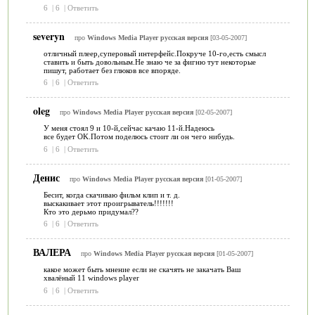
6
|
6
|
Ответить
severyn
про
Windows Media Player русская версия
[03-05-2007]
отличный плеер,суперовый интерфейс.Покруче 10-го,есть смысл
ставить и быть довольным.Не знаю че за фигню тут некоторые
пишут, работает без глюков все впоряде.
6
|
6
|
Ответить
oleg
про
Windows Media Player русская версия
[02-05-2007]
У меня стоял 9 и 10-й,сейчас качаю 11-й.Надеюсь
все будет OK.Потом поделюсь стоит ли он чего нибудь.
6
|
6
|
Ответить
Денис
про
Windows Media Player русская версия
[01-05-2007]
Бесит, когда скачиваю фильм клип и т. д.
выскакивает этот проигрыватель!!!!!!!
Кто это дерьмо придумал??
6
|
6
|
Ответить
ВАЛЕРА
про
Windows Media Player русская версия
[01-05-2007]
какое может быть мнение если не скачять не закачать Ваш
хвалёный 11 windows player
6
|
6
|
Ответить