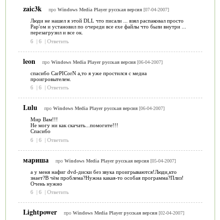
zaic3k
про
Windows Media Player русская версия
[07-04-2007]
Люди не нашел я этой DLL что писали ... взял распаковал просто
Рар'ом и установил по очереди все ехе файлы что были внутри ...
перезагрузил и все ок.
6
|
6
|
Ответить
leon
про
Windows Media Player русская версия
[06-04-2007]
спасибо CarPICorN а,то я уже простился с медиа
проигровытелем.
6
|
6
|
Ответить
Lulu
про
Windows Media Player русская версия
[06-04-2007]
Мир Вам!!!
Не могу ни как скачать...помогите!!!
Спасибо
6
|
6
|
Ответить
мариша
про
Windows Media Player русская версия
[05-04-2007]
а у меня нафиг dvd-диски без звука проигрываются!Люди,кто
знает?В чём проблема?Нужна какая-то особая программа?Плиз!
Очень нужно
6
|
6
|
Ответить
Lightpower
про
Windows Media Player русская версия
[02-04-2007]