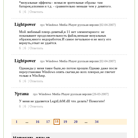
*визуальные эффекты - всмысле зрительные образы- там
батарея,алхимия и т.д. - сравнительно меньше чем у девятого.
6
|
6
|
Ответить
Lightpower
про
Windows Media Player русская версия
[02-04-2007]
Мой любимый плеер-девятый,в 11 нет элементарного: не
показывают продолжительность файла,меньше визуальных
образов,много недоработок.И самое печальное-я не могу его
вернуть,откат не удаётся.
6
|
6
|
Ответить
Lightpower
про
Windows Media Player русская версия
[02-04-2007]
Однажды у меня такое было,но потом прошло.Однако даже после
переустановки Windows опять скачки,во всех плеерах,не глючит
только в WinAmp.
6
|
6
|
Ответить
Уртана
про
Windows Media Player русская версия
[26-03-2007]
У меня не удаляется LegitLibM.dll что делать? Помогите!
6
|
6
|
Ответить
18
1
...
16
17
19
20
...
34
Написать отзыв