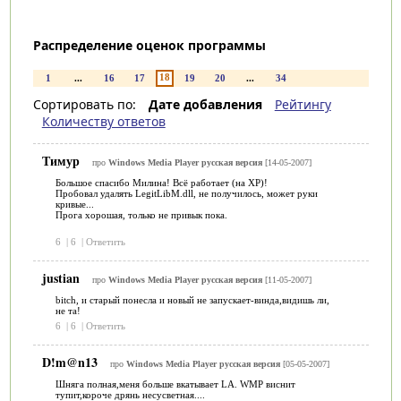
Распределение оценок программы
18
1
...
16
17
19
20
...
34
Сортировать по:
Дате добавления
Рейтингу
Количеству ответов
Тимур
про
Windows Media Player русская версия
[14-05-2007]
Большое спасибо Милина! Всё работает (на ХР)!
Пробовал удалять LegitLibM.dll, не получилось, может руки
кривые...
Прога хорошая, только не привык пока.
6
|
6
|
Ответить
justian
про
Windows Media Player русская версия
[11-05-2007]
bitch, и старый понесла и новый не запускает-винда,видишь ли,
не та!
6
|
6
|
Ответить
D!m@n13
про
Windows Media Player русская версия
[05-05-2007]
Шняга полная,меня больше вкатывает LA. WMP виснит
тупит,короче дрянь несусветная....