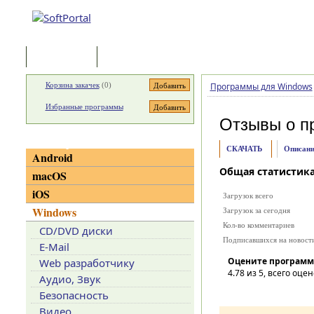
Программы
Статьи
Корзина закачек
(
0
)
Программы для Windows
Избранные программы
Отзывы о п
Категории
СКАЧАТЬ
Описани
Android
Общая статистик
macOS
iOS
Загрузок всего
Windows
Загрузок за сегодня
Кол-во комментариев
CD/DVD диски
Подписавшихся на новост
E-Mail
Оцените программ
Web разработчику
4.78
из 5, всего оцен
Аудио, Звук
Безопасность
Видео