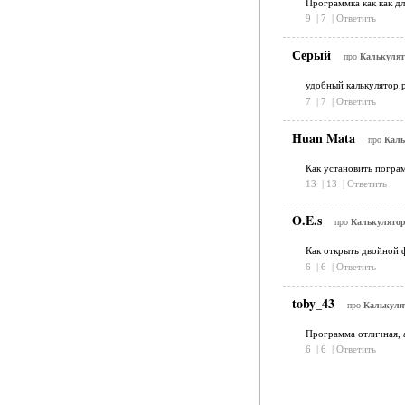
Программка как как дл
9
|
7
|
Ответить
Серый
про
Калькулято
удобный калькулятор.
7
|
7
|
Ответить
Huan Mata
про
Каль
Как установить погра
13
|
13
|
Ответить
O.E.s
про
Калькулятор 
Как открыть двойной 
6
|
6
|
Ответить
toby_43
про
Калькулят
Программа отличная, а
6
|
6
|
Ответить