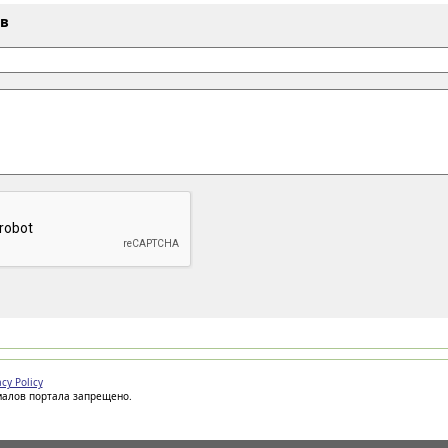
ыв
acy Policy
иалов портала запрещено.