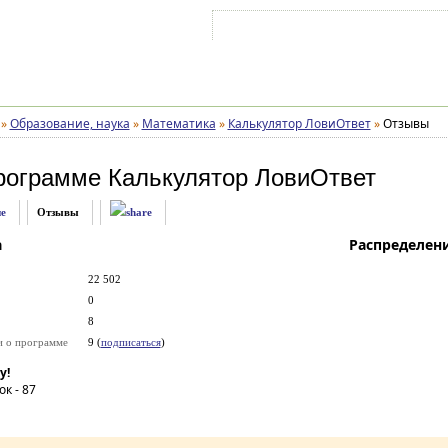
Войти на аккаунт
Зарегистрироваться
»
Образование, наука
»
Математика
»
Калькулятор ЛовиОтвет
»
Отзывы
рограмме
Калькулятор ЛовиОтвет
е
Отзывы
а
Распределен
22 502
0
8
и о программе
9 (
подписаться
)
у!
ок -
87