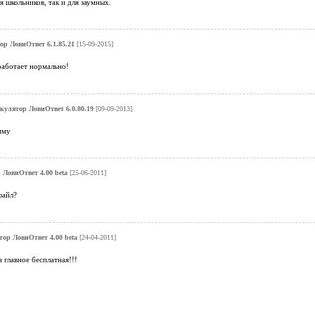
я школьников, так и для заумных.
р ЛовиОтвет 6.1.85.21
[15-09-2015]
работает нормально!
кулятор ЛовиОтвет 6.0.80.19
[09-09-2013]
мму
ЛовиОтвет 4.00 beta
[25-06-2011]
файл?
ор ЛовиОтвет 4.00 beta
[24-04-2011]
 главное бесплатная!!!