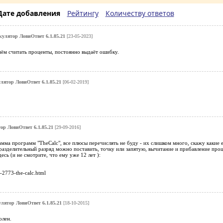
Дате добавления
Рейтингу
Количеству ответов
улятор ЛовиОтвет 6.1.85.21
[23-05-2023]
 нём считать проценты, постоянно выдаёт ошибку.
лятор ЛовиОтвет 6.1.85.21
[06-02-2019]
ор ЛовиОтвет 6.1.85.21
[29-09-2016]
мма программ "TheCalc", все плюсы перечислять не буду - их слишком много, скажу какие 
разделительный разряд можно поставить, точку или запятую, вычитание и прибавление проц
есь (и не смотрите, что ему уже 12 лет ):
-2773-the-calc.html
лятор ЛовиОтвет 6.1.85.21
[18-10-2015]
олен.