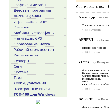
Графика и дизайн
Сортировать по:
Деловые программы
Диски и файлы
Александр
про
Кальк
Игры, развлечения
Так и не понял как на
Интернет
4
|
5
|
Ответить
Мобильные телефоны
Навигация, GPS
АНДРЕЙ
про
Кальку
Образование, наука
спасибо все хорошо
Рабочий стол, десктоп
7
|
8
|
Ответить
Разработчику
Серверы
Znatok
про
Калькулят
Сети
А мне нравится програ
Система
Не надо думать какой 
Скачать можно либо зд
Текст
thecalc.narod.ru/
либо
Хобби, увлечения
www.softportal.com/get
Электронные книги
7
|
9
|
Ответить
ТОП-100 для Windows
radik2506
про
Кальку
Давно пользуюсь. Дов