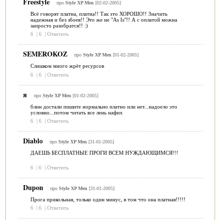
Freestyle
про
Style XP Men
[02-02-2005]
Всё говорят платна, платна!! Так это ХОРОШО!! Значить
надежная и без збоев!! Это же не "As Is"!! А с оплатой можна
запросто разобратся!! :)
6
|
6
|
Ответить
SEMEROKOZ
про
Style XP Men
[01-02-2005]
Слишком много жрёт ресурсов
6
|
6
|
Ответить
я
про
Style XP Men
[01-02-2005]
блин достали пишите нормально платно или нет...надоело это
условно...потом читать все лень нафих
6
|
6
|
Ответить
Diablo
про
Style XP Men
[31-01-2005]
ДАЕШЬ БЕСПЛАТНЫЕ ПРОГИ ВСЕМ НУЖДАЮЩИМСЯ!!!
6
|
6
|
Ответить
Dupon
про
Style XP Men
[31-01-2005]
Прога прикольная, только один минус, в том что она платная!!!!!
6
|
6
|
Ответить