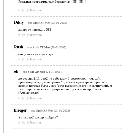
Реальная программа,ещё бесплатная!!!!!!!!!!!!!
6
|
6
|
Ответить
Dikiy
про
Style XP Men
[26-01-2005]
да вроде пашет... с SP2
6
|
6
|
Ответить
Rush
про
Style XP Men
[25-01-2005]
она у меня не идет с sp2
6
|
6
|
Ответить
ok
про
Style XP Men
[24-01-2005]
до версии 2.11 с sp2 не работает (3-возможно..., см. сайт
производителя), регистрация?..., ключи в реестре от прошлой
версии которая была у вас (если вы конечно его не вычистили). А
так..., прога весьма популярная позтоу ключ не проблема
(Astalavista.us)
6
|
6
|
Ответить
krieger
про
Style XP Men
[24-01-2005]
а она с sp2 для xp пойдет??
6
|
6
|
Ответить