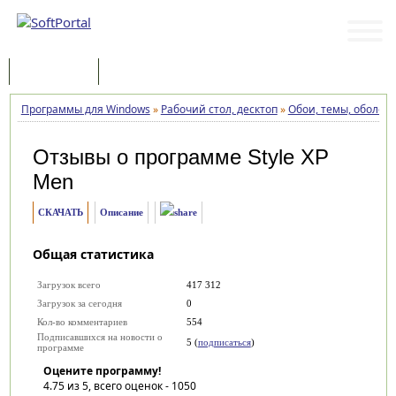
Программы
Статьи
Программы для Windows
»
Рабочий стол, десктоп
»
Обои, темы, оболоч
Отзывы о программе
Style XP
Men
СКАЧАТЬ
Описание
Общая статистика
Загрузок всего
417 312
Загрузок за сегодня
0
Кол-во комментариев
554
Подписавшихся на новости о
5 (
подписаться
)
программе
Оцените программу!
4.75
из 5, всего оценок -
1050