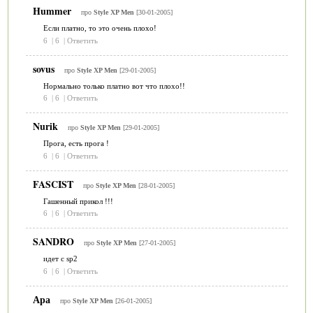
Hummer
про
Style XP Men
[30-01-2005]
Если платно, то это очень плохо!
6
|
6
|
Ответить
sovus
про
Style XP Men
[29-01-2005]
Нормально только платно вот что плохо!!
6
|
6
|
Ответить
Nurik
про
Style XP Men
[29-01-2005]
Прога, есть прога !
6
|
6
|
Ответить
FASCIST
про
Style XP Men
[28-01-2005]
Гашенный прикол !!!
6
|
6
|
Ответить
SANDRO
про
Style XP Men
[27-01-2005]
идет с sp2
6
|
6
|
Ответить
Ара
про
Style XP Men
[26-01-2005]