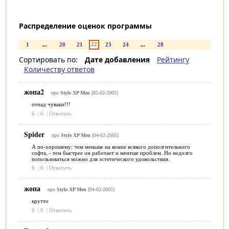
Распределение оценок программы
22
1
...
20
21
23
24
...
28
Сортировать по:
Дате добавления
Рейтингу
Количеству ответов
жопа2
про
Style XP Men
[05-02-2005]
отпад чуваки!!!
6
|
6
|
Ответить
Spider
про
Style XP Men
[04-02-2005]
А по-хорошему: чем меньше на компе всякого дополгительного
софта, - тем быстрее он работает и ментше проблем. Но недолго
попользоваться можно для эстетического удовольствия.
6
|
6
|
Ответить
жопа
про
Style XP Men
[04-02-2005]
крутто
6
|
6
|
Ответить