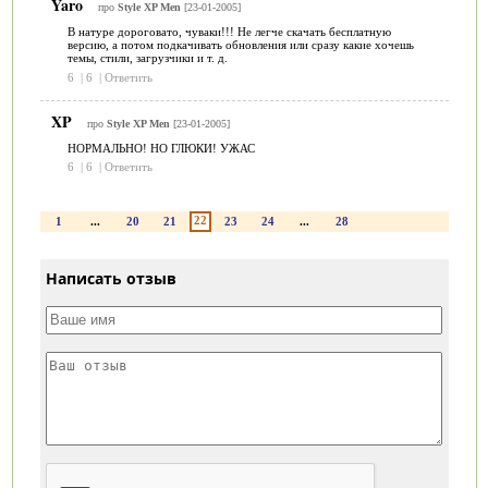
Yaro
про
Style XP Men
[23-01-2005]
В натуре дороговато, чуваки!!! Не легче скачать бесплатную
версию, а потом подкачивать обновления или сразу какие хочешь
темы, стили, загрузчики и т. д.
6
|
6
|
Ответить
XP
про
Style XP Men
[23-01-2005]
НОРМАЛЬНО! НО ГЛЮКИ! УЖАС
6
|
6
|
Ответить
22
1
...
20
21
23
24
...
28
Написать отзыв