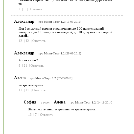
по-новой в прайс лист розничных цен. в чем фишка- дурь какая-
то
7
|
6
|
Ответить
Александр
про
Мини-Торг 1.2
[13-08-2012]
Для бесплатной версии ограничения до 100 наименований
товаров и до 10 товаров в накладной, до 10 документов с одной
датой...
12
|
42
|
Ответить
Александр
про
Мини-Торг 1.2
[26-03-2012]
А что не так?
8
|
21
|
Ответить
Алена
про
Мини-Торг 1.2
[07-03-2012]
не тратьте время
11
|
11
|
Ответить
София
Алена
в ответ
про
Мини-Торг 1.2
[14-11-2014]
Жаль потраченного времени,не тратьте время.
13
|
7
|
Ответить