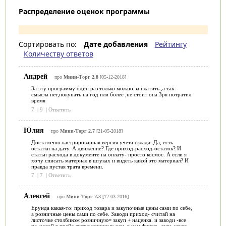
Распределение оценок программы
Сортировать по:
Дате добавления
Рейтингу
Количеству ответов
Андрей
про
Мини-Торг 2.8
[05-12-2018]
За эту программу один раз только можно за платить ,а так
смысла нет,покупать на год или более ,не стоит она.Зря потратил
время
7
|
9
|
Ответить
Юлия
про
Мини-Торг 2.7
[21-05-2018]
Достаточно кастрированная версия учета склада. Да, есть
остатки на дату. А движение? Где приход-расход-остаток? И
статьи расхода в документе на оплату- просто космос. А если я
хочу списать материал в штуках и видеть какой это материал? И
правда пустая трата времени.
7
|
7
|
Ответить
Алексей
про
Мини-Торг 2.3
[12-03-2016]
Ерунда какая-то: приход товара и закупочные цены сами по себе,
а розничные цены сами по себе. Заводи приход- считай на
листочке столбиком розничную= закуп + наценка. и заводи -все