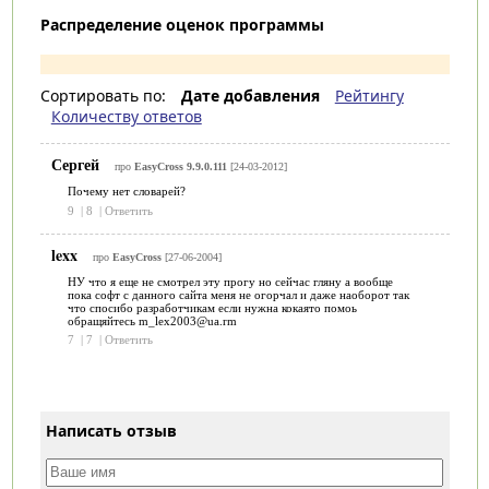
Распределение оценок программы
Сортировать по:
Дате добавления
Рейтингу
Количеству ответов
Сергей
про
EasyCross 9.9.0.111
[24-03-2012]
Почему нет словарей?
9
|
8
|
Ответить
lexx
про
EasyCross
[27-06-2004]
НУ что я еще не смотрел эту прогу но сейчас гляну а вообще
пока софт с данного сайта меня не огорчал и даже наоборот так
что спосибо разработчикам если нужна кокаято помоь
обращяйтесь m_lex2003@ua.rm
7
|
7
|
Ответить
Написать отзыв