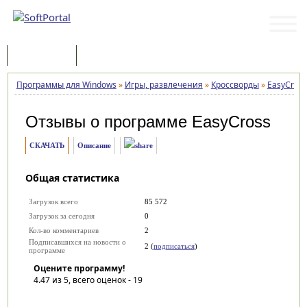
Программы
Статьи
Программы для Windows
»
Игры, развлечения
»
Кроссворды
»
EasyCross
Отзывы о программе
EasyCross
СКАЧАТЬ
Описание
Общая статистика
Загрузок всего
85 572
Загрузок за сегодня
0
Кол-во комментариев
2
Подписавшихся на новости о
2 (
подписаться
)
программе
Оцените программу!
4.47
из 5, всего оценок -
19