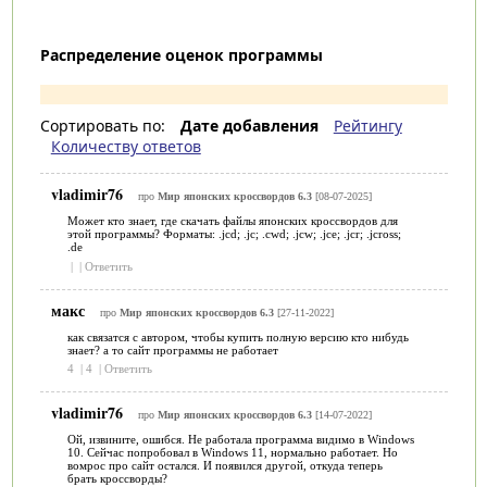
Распределение оценок программы
Сортировать по:
Дате добавления
Рейтингу
Количеству ответов
vladimir76
про
Мир японских кроссвордов 6.3
[08-07-2025]
Может кто знает, где скачать файлы японских кроссвордов для
этой программы? Форматы: .jcd; .jc; .cwd; .jcw; .jce; .jcr; .jcross;
.de
|
|
Ответить
макс
про
Мир японских кроссвордов 6.3
[27-11-2022]
как связатся с автором, чтобы купить полную версию кто нибудь
знает? а то сайт программы не работает
4
|
4
|
Ответить
vladimir76
про
Мир японских кроссвордов 6.3
[14-07-2022]
Ой, извините, ошибся. Не работала программа видимо в Windows
10. Сейчас попробовал в Windows 11, нормально работает. Но
вомрос про сайт остался. И появился другой, откуда теперь
брать кроссворды?