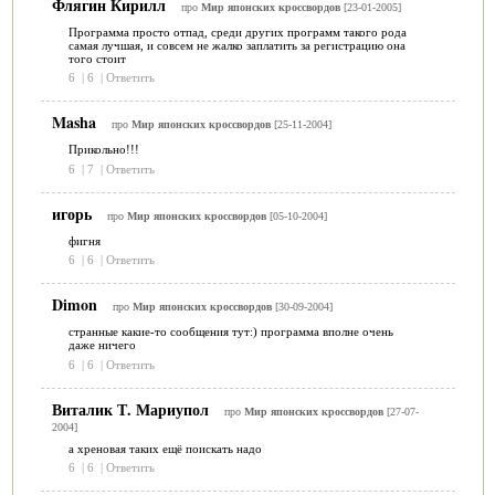
Флягин Кирилл
про
Мир японских кроссвордов
[23-01-2005]
Программа просто отпад, среди других программ такого рода
самая лучшая, и совсем не жалко заплатить за регистрацию она
того стоит
6
|
6
|
Ответить
Masha
про
Мир японских кроссвордов
[25-11-2004]
Прикольно!!!
6
|
7
|
Ответить
игорь
про
Мир японских кроссвордов
[05-10-2004]
фигня
6
|
6
|
Ответить
Dimon
про
Мир японских кроссвордов
[30-09-2004]
странные какие-то сообщения тут:) программа вполне очень
даже ничего
6
|
6
|
Ответить
Виталик Т. Мариупол
про
Мир японских кроссвордов
[27-07-
2004]
а хреновая таких ещё поискать надо
6
|
6
|
Ответить