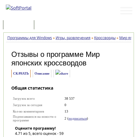
Программы
Статьи
Программы для Windows
»
Игры, развлечения
»
Кроссворды
»
Мир япон
Отзывы о программе
Мир
японских кроссвордов
СКАЧАТЬ
Описание
Общая статистика
Загрузок всего
38 537
Загрузок за сегодня
0
Кол-во комментариев
13
Подписавшихся на новости о
2 (
подписаться
)
программе
Оцените программу!
4.71
из 5, всего оценок -
59