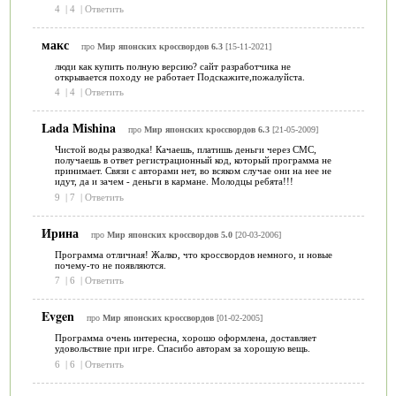
4
|
4
|
Ответить
макс
про
Мир японских кроссвордов 6.3
[15-11-2021]
люди как купить полную версию? сайт разработчика не
открывается походу не работает Подскажите,пожалуйста.
4
|
4
|
Ответить
Lada Мishina
про
Мир японских кроссвордов 6.3
[21-05-2009]
Чистой воды разводка! Качаешь, платишь деньги через СМС,
получаешь в ответ регистрационный код, который программа не
принимает. Связи с авторами нет, во всяком случае они на нее не
идут, да и зачем - деньги в кармане. Молодцы ребята!!!
9
|
7
|
Ответить
Ирина
про
Мир японских кроссвордов 5.0
[20-03-2006]
Программа отличная! Жалко, что кроссвордов немного, и новые
почему-то не появляются.
7
|
6
|
Ответить
Evgen
про
Мир японских кроссвордов
[01-02-2005]
Программа очень интересна, хорошо оформлена, доставляет
удовольствие при игре. Спасибо авторам за хорошую вещь.
6
|
6
|
Ответить