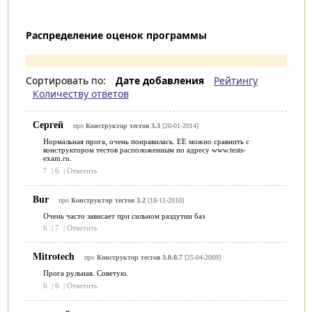
Распределение оценок программы
Сортировать по:
Дате добавления
Рейтингу
Количеству ответов
Сергей
про
Конструктор тестов 3.3
[20-01-2014]
Нормальная прога, очень понравилась. ЕЕ можно сравнить с
конструктором тестов расположенным по адресу www.tests-
exam.ru.
7
|
6
|
Ответить
Bur
про
Конструктор тестов 3.2
[18-11-2010]
Очень часто зависает при сильном раздутии баз
6
|
7
|
Ответить
Mitrotech
про
Конструктор тестов 3.0.0.7
[25-04-2009]
Прога рульная. Советую.
6
|
6
|
Ответить