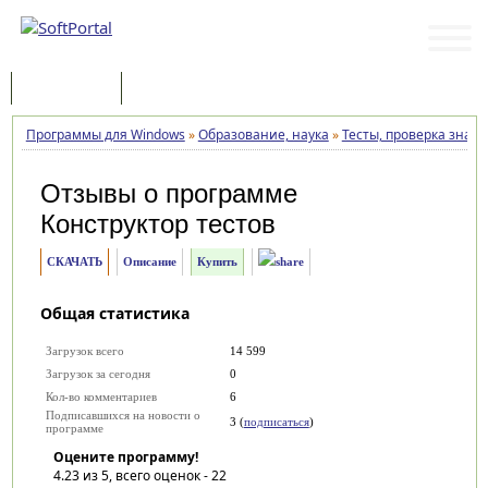
Программы
Статьи
Программы для Windows
»
Образование, наука
»
Тесты, проверка знан
Отзывы о программе
Конструктор тестов
СКАЧАТЬ
Описание
Купить
Общая статистика
Загрузок всего
14 599
Загрузок за сегодня
0
Кол-во комментариев
6
Подписавшихся на новости о
3 (
подписаться
)
программе
Оцените программу!
4.23
из 5, всего оценок -
22