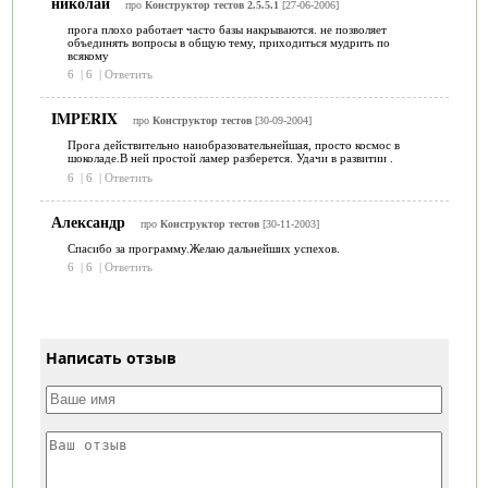
николай
про
Конструктор тестов 2.5.5.1
[27-06-2006]
прога плохо работает часто базы накрываются. не позволяет
объединять вопросы в общую тему, приходиться мудрить по
всякому
6
|
6
|
Ответить
IMPERIX
про
Конструктор тестов
[30-09-2004]
Прога действительно наиобразовательнейшая, просто космос в
шоколаде.В ней простой ламер разберется. Удачи в развитии .
6
|
6
|
Ответить
Александр
про
Конструктор тестов
[30-11-2003]
Спасибо за программу.Желаю дальнейших успехов.
6
|
6
|
Ответить
Написать отзыв