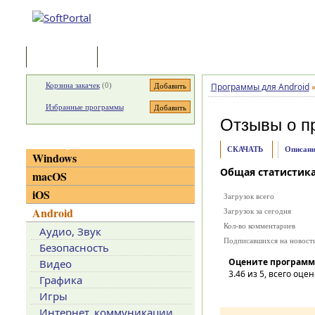
Программы
Статьи
Корзина закачек
(
0
)
Программы для Android
Избранные программы
Отзывы о п
Категории
СКАЧАТЬ
Описани
Windows
Общая статистик
macOS
iOS
Загрузок всего
Android
Загрузок за сегодня
Кол-во комментариев
Аудио, Звук
Подписавшихся на новост
Безопасность
Оцените программ
Видео
3.46
из 5, всего оцен
Графика
Игры
Интернет, коммуникации