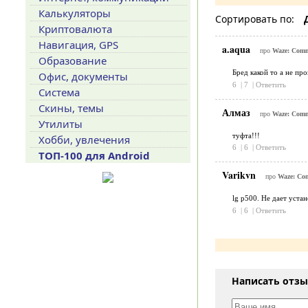
Калькуляторы
Сортировать по:
Криптовалюта
Навигация, GPS
a.aqua
про
Waze: Comm
Образование
Бред какой то а не про
Офис, документы
6
|
7
|
Ответить
Система
Скины, темы
Алмаз
про
Waze: Comm
Утилиты
туфта!!!
Хобби, увлечения
6
|
6
|
Ответить
ТОП-100 для Android
Varikvn
про
Waze: Com
lg p500. Не дает устан
6
|
6
|
Ответить
Написать отз