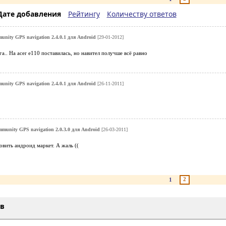
Дате добавления
Рейтингу
Количеству ответов
unity GPS navigation 2.4.0.1 для Android
[29-01-2012]
га.. На acer e110 поставилась, но навител получше всё равно
unity GPS navigation 2.4.0.1 для Android
[26-11-2011]
munity GPS navigation 2.0.3.0 для Android
[26-03-2011]
овить андроид маркет. А жаль ((
2
1
ыв