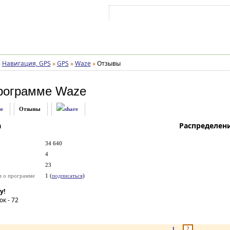
Войти на аккаунт
Зарегистрироваться
»
Навигация, GPS
»
GPS
»
Waze
»
Отзывы
рограмме
Waze
е
Отзывы
а
Распределен
34 640
4
23
и о программе
1 (
подписаться
)
у!
ок -
72
2
1