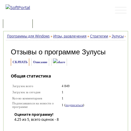
Программы
Статьи
Программы для Windows
»
Игры, развлечения
»
Стратегии
»
Зулусы
»
О
Отзывы о программе
Зулусы
СКАЧАТЬ
Описание
Общая статистика
Загрузок всего
4 849
Загрузок за сегодня
1
Кол-во комментариев
1
Подписавшихся на новости о
1 (
подписаться
)
программе
Оцените программу!
4.25
из 5, всего оценок -
8