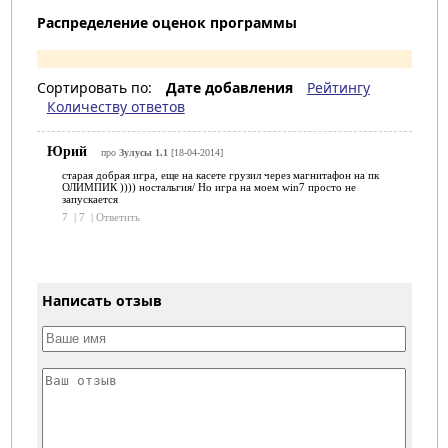
Распределение оценок программы
Сортировать по:
Дате добавления
Рейтингу
Количеству ответов
Юрий
про
Зулусы 1.1
[18-04-2014]
старая добрая игра, еще на касете грузил через магнитафон на пк
ОЛИМПИК )))) ностальгия/ Но игра на моем win7 просто не
запускается
7
|
7
|
Ответить
Написать отзыв