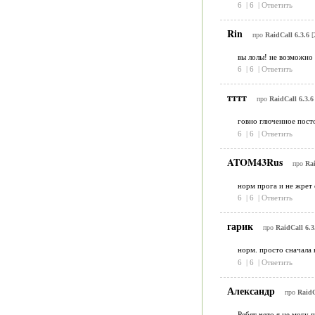
6
|
6
|
Ответить
Rin
про
RaidCall 6.3.6
[
вы лолы! не возможно 
6
|
6
|
Ответить
тттт
про
RaidCall 6.3.6
говно глюченное пост
6
|
6
|
Ответить
ATOM43Rus
про
Rai
норм прога и не жрет 
6
|
6
|
Ответить
гарик
про
RaidCall 6.3
норм. просто сначала 
6
|
6
|
Ответить
Александр
про
RaidC
Ребят чето я не могу 