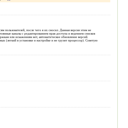
м пользователей, после чего я их сносил. Данная версия этим не
стоянные каналы с редактированием прав доступа и ведением списков
держкам или искажениям нет, автоматическое обновление версий.
ых (легкий в установке и настройке и не грузит процессор). Советую