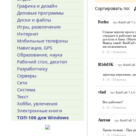
Графика и дизайн
Сортировать по:
Деловые программы
Диски и файлы
Ferho
про
RaidCall 7.1.
Игры, развлечения
Старые версии проги п
Интернет
страдает и работает в
доступа и бана. Обычн
Мобильные телефоны
Вывод такой: RaidCall
Навигация, GPS
им пользоваться.
6
|
6
|
Ответить
Образование, наука
Рабочий стол, десктоп
R1dd1K
про
RaidCall 
Разработчику
зарегаца нереально, как
Серверы
6
|
6
|
Ответить
Сети
Система
vlad
про
RaidCall 7.1.6
Текст
Все работает!
Хобби, увлечения
6
|
6
|
Ответить
Электронные книги
ТОП-100 для Windows
Антон
про
RaidCall 7.
Хрень полная... При р
7
|
6
|
Ответить