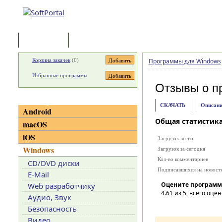
Программы
Статьи
Корзина закачек
(
0
)
Программы для Windows
Избранные программы
Отзывы о п
Категории
СКАЧАТЬ
Описани
Android
Общая статистик
macOS
iOS
Загрузок всего
Windows
Загрузок за сегодня
Кол-во комментариев
CD/DVD диски
Подписавшихся на новост
E-Mail
Оцените программ
Web разработчику
4.61
из 5, всего оцен
Аудио, Звук
Безопасность
Видео