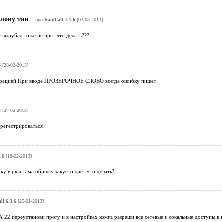
олову тан
про
RaidCall 7.1.6
[02-03-2013]
 вырубал тоже не прёт что делать???
6
[28-02-2013]
страцией При вводе ПРОВЕРОЧНОЕ СЛОВО всегда ошибку пишет
6
[27-02-2013]
 регестрироваться
.6
[18-02-2013]
ку в рк а тама обишку какуето даёт что делать?
ll 6.3.6
[25-01-2013]
2 переустанови прогу и в настройках компа разреши все сетевые и локальные доступы к н