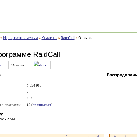
Войти на аккаунт
Зарегистрироваться
»
Игры, развлечения
»
Утилиты
»
RaidCall
»
Отзывы
рограмме
RaidCall
е
Отзывы
а
Распределен
1 554 908
2
202
и о программе
62 (
подписаться
)
у!
ок -
2744
5
1
...
3
4
6
7
..