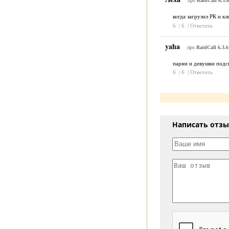
про
RaidCall 6.3.6
когда загрузил РК и к
6
|
6
|
Ответить
yaha
про
RaidCall 6.3.6
парни и девушки подск
6
|
6
|
Ответить
Написать отз