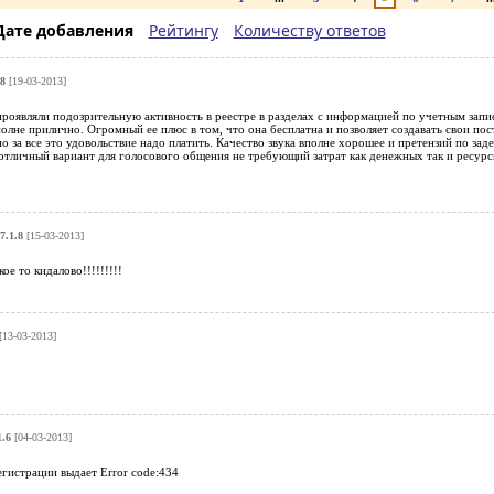
Дате добавления
Рейтингу
Количеству ответов
8
[19-03-2013]
роявляли подозрительную активность в реестре в разделах с информацией по учетным запися
полне прилично. Огромный ее плюс в том, что она бесплатна и позволяет создавать свои по
о за все это удовольствие надо платить. Качество звука вполне хорошее и претензий по за
 отличный вариант для голосового общения не требующий затрат как денежных так и ресурсн
7.1.8
[15-03-2013]
ое то кидалово!!!!!!!!!
[13-03-2013]
1.6
[04-03-2013]
егистрации выдает Error code:434