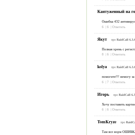
Кантуженный на г
Ошибка 432 антивирус
6
|
6
|
Ответить
Якут
про
RaidCall 6.3.
Полная хрень с реги
8
|
6
|
Ответить
kolya
про
RaidCall 6.3.
помогите!!! немогу за
6
|
7
|
Ответить
Игорь
про
RaidCall 6.3
Хочу поставить картин
6
|
6
|
Ответить
TomKryze
про
RaidCa
Там все норм ОШИБКА 2