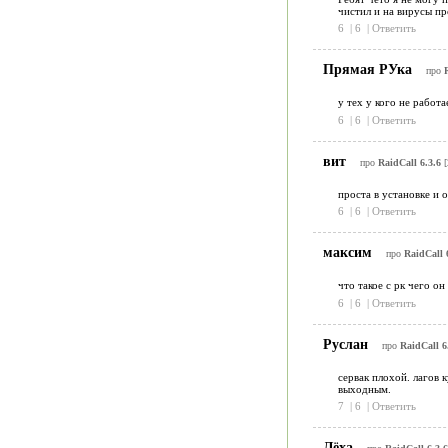
чистил и на вирусы пр
6
|
6
|
Ответить
Прямая РУка
про
R
у тех у кого не рабо
6
|
6
|
Ответить
вит
про
RaidCall 6.3.6
[
проста в установке и
6
|
6
|
Ответить
максим
про
RaidCall 
что такое с рк чего о
6
|
6
|
Ответить
Руслан
про
RaidCall 6
сервак плохой. лагов 
выходным.
7
|
6
|
Ответить
Лёха