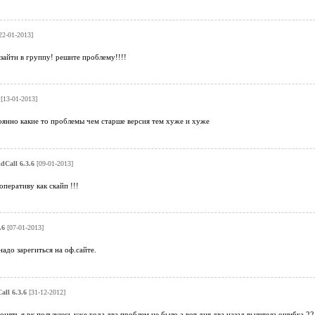
22-01-2013]
зайти в группу! решите проблему!!!!
[13-01-2013]
оянно какие то проблемы чем старше версия тем хуже и хуже
dCall 6.3.6
[09-01-2013]
оперативу как скайп !!!
.6
[07-01-2013]
надо зарегиться на оф.сайте.
all 6.3.6
[31-12-2012]
понять я рк пользуюсь уже года два проблем не было а вот дня два назад вылетела ошибка 2