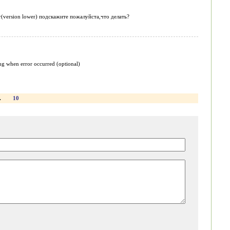
r(version lower) подскажите пожалуйста,что делать?
 when error occurred (optional)
.
10