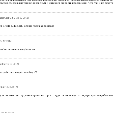
оверял сделал в вируснике довереным и интернет скорость проверил ни чего так и не работает
aidCall 6.3.6
[28-12-2012]
тает РУКИ КРЫВЫЕ, олоши прога хорошоая)
27-12-2012]
 особое внимание надёжности
6.3.6
[16-12-2012]
н не работает выдаёт ошибку 24
.3.6
[16-12-2012]
куча. не советую. дурацкая прога. вас просто туда часто не пустит. внутри прогы пробем н