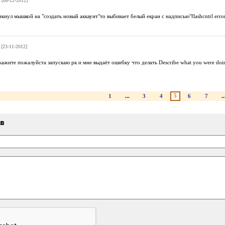
[08-12-2012]
ликнул мышкой на "создать новый аккаунт"то выбивает белый екран с надписью"flashcntrl erro
[23-11-2012]
ажите пожалуйста запускаю рк и мне выдаёт ошибку что делать Describe what you were doing
5
1
...
3
4
6
7
..
ыв