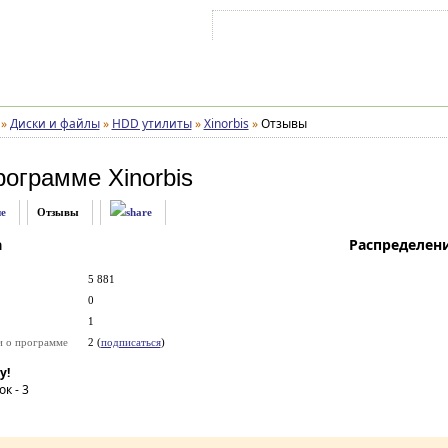
Войти на аккаунт
Зарегистрироваться
»
Диски и файлы
»
HDD утилиты
»
Xinorbis
»
Отзывы
рограмме
Xinorbis
е
Отзывы
а
Распределен
5 881
0
1
и о программе
2 (
подписаться
)
у!
ок -
3