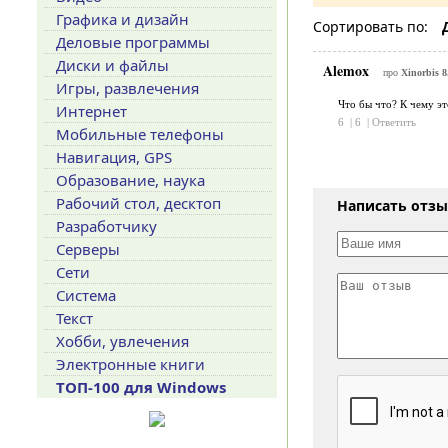
Графика и дизайн
Сортировать по:
Деловые программы
Диски и файлы
Alemox
про
Xinorbis 8
Игры, развлечения
Что бы что? К чему эт
Интернет
6
|
6
|
Ответить
Мобильные телефоны
Навигация, GPS
Образование, наука
Рабочий стол, десктоп
Написать отз
Разработчику
Серверы
Сети
Система
Текст
Хобби, увлечения
Электронные книги
ТОП-100 для Windows