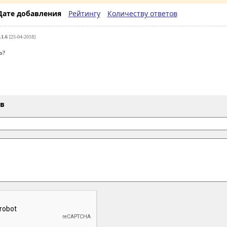
Дате добавления
Рейтингу
Количеству ответов
.1.6
[25-04-2018]
о?
ыв