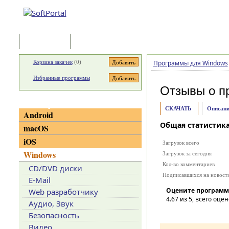
Программы
Статьи
Корзина закачек
(
0
)
Программы для Windows
Избранные программы
Отзывы о п
Категории
СКАЧАТЬ
Описани
Android
Общая статистик
macOS
iOS
Загрузок всего
Windows
Загрузок за сегодня
Кол-во комментариев
CD/DVD диски
Подписавшихся на новост
E-Mail
Оцените программ
Web разработчику
4.67
из 5, всего оцен
Аудио, Звук
Безопасность
Видео