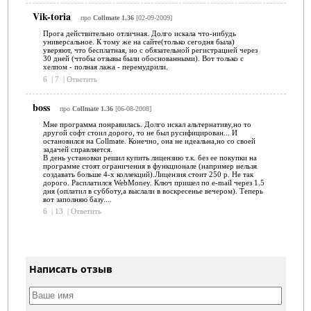
Vik-toria
про
Collmate 1.36
[02-09-2009]
Прога действительно отличная. Долго искала что-нибудь
универсальное. К тому же на сайте(только сегодня была)
уверяют, что бесплатная, но с обязательной регистрацией через
30 дней (чтобы отзывы были обоснованными). Вот только с
хелпом - полная лажа - перемудрили.
6
|
7
|
Ответить
boss
про
Collmate 1.36
[06-08-2008]
Мне программа понравилась. Долго искал альтернативу,но то
другой софт стоил дорого, то не был русифицирован... И
остановился на Collmate. Конечно, она не идеальна,но со своей
задачей справляется.
В день установки решил купить лицензию т.к. без ее покупки на
программе стоят ограничения в функционале (например нельзя
создавать больше 4-х коллекций).Лицензия стоит 250 р. Не так
дорого. Расплатился WebMoney. Ключ пришел по e-mail через 1.5
дня (оплатил в субботу,а выслали в воскресенье вечером). Теперь
вот заполняю базу....
6
|
13
|
Ответить
Написать отзыв