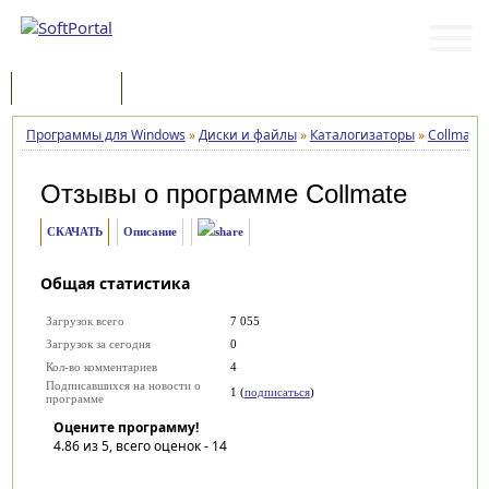
Программы
Статьи
Программы для Windows
»
Диски и файлы
»
Каталогизаторы
»
Collmate
Отзывы о программе
Collmate
СКАЧАТЬ
Описание
Общая статистика
Загрузок всего
7 055
Загрузок за сегодня
0
Кол-во комментариев
4
Подписавшихся на новости о
1 (
подписаться
)
программе
Оцените программу!
4.86
из 5, всего оценок -
14