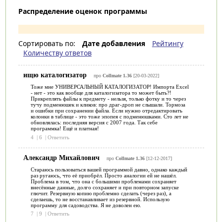
Распределение оценок программы
Сортировать по:
Дате добавления
Рейтингу
Количеству ответов
ищю каталогизатор
про
Collmate 1.36
[20-03-2022]
Тоже мне УНИВЕРСАЛЬНЫЙ КАТАЛОГИЗАТОР! Импорта Excel
- нет - это как вообще для каталогизатора то может быть?!
Прикреплять файлы к предмету - нельзя, только фотку и то через
тучу подменюшек и кликов: про драг-дроп не слышали. Тормоза
и ошибки при сохранении файла. Если нужно отредактировать
колонки в таблице - это тоже эпопея с подменюшками. Сто лет не
обновлялась: последняя версия с 2007 года. Так себе
программка! Ещё и платная!
4
|
6
|
Ответить
Александр Михайлович
про
Collmate 1.36
[12-12-2017]
Стараюсь пользоваться вашей программой давно, однако каждый
раз ругаюсь, что её приобрёл. Просто аналогии ей не нашёл.
Проблема в том, что она с большими проблемами сохраняет
внесённые данные, долго сохраняет и при повторном запуске
глючит. Резервную копию проблемно сделать (через раз), а
сделаешь, то не восстанавливает из резервной. Использую
программу для садоводства. Я не доволен ею.
7
|
9
|
Ответить