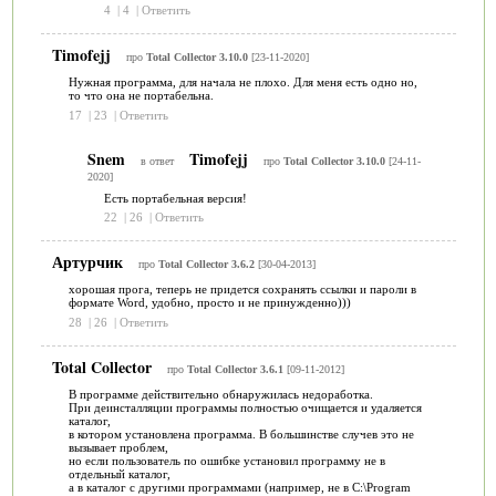
4
|
4
|
Ответить
Timofejj
про
Total Collector 3.10.0
[23-11-2020]
Нужная программа, для начала не плохо. Для меня есть одно но,
то что она не портабельна.
17
|
23
|
Ответить
Snem
Timofejj
в ответ
про
Total Collector 3.10.0
[24-11-
2020]
Есть портабельная версия!
22
|
26
|
Ответить
Артурчик
про
Total Collector 3.6.2
[30-04-2013]
хорошая прога, теперь не придется сохранять ссылки и пароли в
формате Word, удобно, просто и не принужденно)))
28
|
26
|
Ответить
Total Collector
про
Total Collector 3.6.1
[09-11-2012]
В программе действительно обнаружилась недоработка.
При деинсталляции программы полностью очищается и удаляется
каталог,
в котором установлена программа. В большинстве случев это не
вызывает проблем,
но если пользователь по ошибке установил программу не в
отдельный каталог,
а в каталог с другими программами (например, не в C:\Program