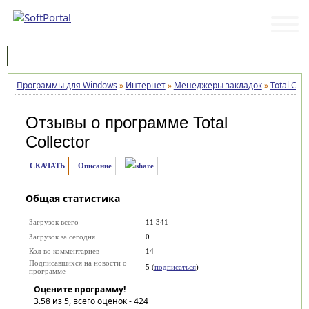
Программы
Статьи
Программы для Windows
»
Интернет
»
Менеджеры закладок
»
Total Coll
Отзывы о программе
Total
Collector
СКАЧАТЬ
Описание
Общая статистика
Загрузок всего
11 341
Загрузок за сегодня
0
Кол-во комментариев
14
Подписавшихся на новости о
5 (
подписаться
)
программе
Оцените программу!
3.58
из 5, всего оценок -
424