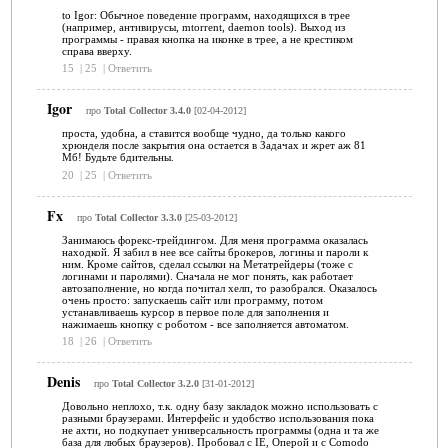
to Igor: Обычное поведение программ, находящихся в трее
(например, антивирусы, mtorrent, daemon tools). Выход из
программы - правая кнопка на иконке в трее, а не крестиком
справа вверху.
15
|
25
|
Ответить
Igor
про
Total Collector 3.4.0
[02-04-2012]
проста, удобна, а ставится вообще чудно, да только какого
хрюнделя после закрытия она остается в Задачах и жрет аж 81
Мб! Будьте бдительны.
20
|
25
|
Ответить
Fx
про
Total Collector 3.3.0
[25-03-2012]
Занимаюсь форекс-трейдингом. Для меня программа оказалась
находкой. Я забил в нее все сайты брокеров, логины и пароли к
ним. Кроме сайтов, сделал ссылки на Метатрейдеры (тоже с
логинами и паролями). Сначала не мог понять, как работает
автозаполнение, но когда почитал хелп, то разобрался. Оказалось
очень просто: запускаешь сайт или программу, потом
устанавливаешь курсор в первое поле для заполнения и
нажимаешь кнопку с роботом - все заполняется автоматом.
18
|
26
|
Ответить
Denis
про
Total Collector 3.2.0
[31-01-2012]
Довольно неплохо, т.к. одну базу закладок можно использовать с
разными браузерами. Интерфейс и удобство использования пока
не ахти, но подкупает универсальность программы (одна и та же
база для любых браузеров). Пробовал с IE, Оперой и с Comodo