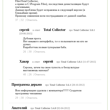
Files\Total Collector,
а прямо в C:\Program Files), последствия деинсталляции будут
плачевными.
Данная проблема будет исправлена в следующей версии (в
ближайшее время).
Приношу извинения всем пострадавшим от данной ошибки.
37
|
32
|
Ответить
сергей
Total Collector
в ответ
про
Total Collector 3.8.1
[19-06-2015]
Дубовая прога.
Нет никакого интерфейса, т.е о пользователе ни кто не
думал.
Разработчик полная тупорылая баба.
26
|
30
|
Ответить
Хакер
сергей
в ответ
про
Total Collector 3.8.1
[11-07-2015]
Серожа, зачем ты свою тупость и бескультурье
выставляешь напоказ?
40
|
26
|
Ответить
Программа дерьмо
про
Total Collector 3.6.1
[28-10-2012]
Всю информацию удалила с компьютера!!!!!! Создатели
программы чмошники
29
|
30
|
Ответить
Анатолий
про
Total Collector 3.4.0
[02-04-2012]