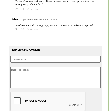
Dragon'ом, всё работает! Будем надеяться, что автор не забросит
программу! Спасибо! )
24
|
34
|
Ответить
Alex
про
Total Collector 3.0.0
[23-05-2011]
Удобная прога! Не надо держать в голове кучу сайтов и паролей!
33
|
32
|
Ответить
Написать отзыв