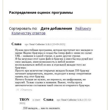
Распределение оценок программы
Сортировать по:
Дате добавления
Рейтингу
Количеству ответов
Слава
про
Total Collector 3.11.1
[19-09-2025]
Нужна простейшая программа, которая прочитает все закладки в
шапке Яндекс-браузера и создал бы гипер-файл с ними по схеме:
URL - название в одной строке, и далее другие строки.
Я бы загружал этот один файл в браузер и имел бы под рукой все
свои закладки, имея возможность в любой момент
воспользоваться любой из них в отдельной вкладке того же
браузера.
Просто при количестве открытых вкладок больше 350 браузер
начинает капризничать, видимо, подходит к концу оперативная
память под этот браузер.
Ничего больше не нужно, ни переноса, ни шифрования, ни
паролей. Только ссылки и названия. Важно, чтобы прога
автоматически составляла такой список из открытого браузера.
|
4
|
Ответить
TRON
Слава
в ответ
про
Total Collector 3.11.1
[11-12-
2025]
350 вкладок.... как-то маловато