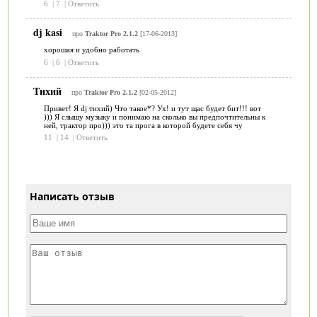
6
|
7
|
Ответить
dj kasi
про
Traktor Pro 2.1.2
[17-06-2013]
хорошая и удобно работать
6
|
6
|
Ответить
Тихий
про
Traktor Pro 2.1.2
[02-05-2012]
Привет! Я dj тихий) Что такое*? Ух! и тут щас будет бит!!! вот
))) Я слышу музыку и понимаю на сколько вы предпочтительны к
ней, трактор про))) это та прога в которой будете себя чу
11
|
14
|
Ответить
Написать отзыв