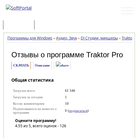
Программы
Статьи
Программы для Windows
»
Аудио, Звук
»
DJ Студии, микшеры
»
Traktor P
Отзывы о программе
Traktor Pro
СКАЧАТЬ
Описание
Общая статистика
Загрузок всего
61 546
Загрузок за сегодня
1
Кол-во комментариев
10
Подписавшихся на новости о
0 (
подписаться
)
программе
Оцените программу!
4.55
из 5, всего оценок -
126