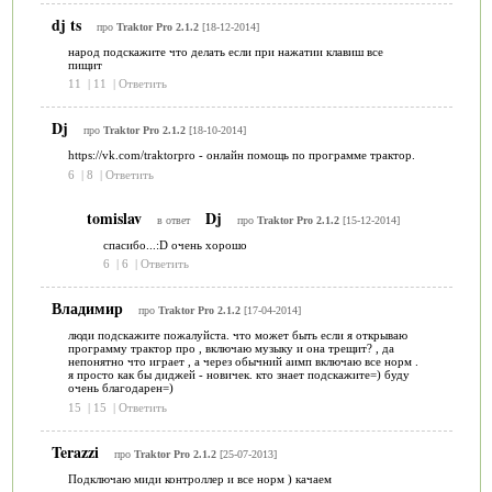
dj ts
про
Traktor Pro 2.1.2
[18-12-2014]
народ подскажите что делать если при нажатии клавиш все
пищит
11
|
11
|
Ответить
Dj
про
Traktor Pro 2.1.2
[18-10-2014]
https://vk.com/traktorpro - онлайн помощь по программе трактор.
6
|
8
|
Ответить
tomislav
Dj
в ответ
про
Traktor Pro 2.1.2
[15-12-2014]
спасибо...:D очень хорошо
6
|
6
|
Ответить
Владимир
про
Traktor Pro 2.1.2
[17-04-2014]
люди подскажите пожалуйста. что может быть если я открываю
программу трактор про , включаю музыку и она трещит? , да
непонятно что играет , а через обычний аимп включаю все норм .
я просто как бы диджей - новичек. кто знает подскажите=) буду
очень благодарен=)
15
|
15
|
Ответить
Terazzi
про
Traktor Pro 2.1.2
[25-07-2013]
Подключаю миди контроллер и все норм ) качаем