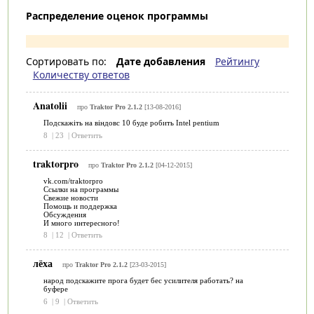
Распределение оценок программы
Сортировать по:
Дате добавления
Рейтингу
Количеству ответов
Anatolii
про
Traktor Pro 2.1.2
[13-08-2016]
Подскажіть на віндовс 10 буде робить Intel pentium
8
|
23
|
Ответить
traktorpro
про
Traktor Pro 2.1.2
[04-12-2015]
vk.com/traktorpro
Ссылки на программы
Свежие новости
Помощь и поддержка
Обсуждения
И много интересного!
8
|
12
|
Ответить
лёха
про
Traktor Pro 2.1.2
[23-03-2015]
народ подскажите прога будет бес усилителя работать? на
буфере
6
|
9
|
Ответить