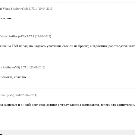
l Virus Sniffer (uVS) 3.77.1
[10-04-2013]
 очень....
 Virus Sniffer (uVS) 3.77.1
[27-02-2013]
ние на ГВЦ попал, но надеюсь увлечение свое он не бросит, а вероятные работодатели вы
s Sniffer (uVS) 3.77.1
[23-01-2013]
помогла, спасибо.
iffer (uVS) 3.68
[29-07-2011]
л касперыч и он забросил свое детище в угоду каспера-вымогателя. теперь это единственн
ыв