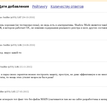
Дате добавления
Рейтингу
Количеству ответов
us Sniffer (uVS) 3.87
[04-10-2016]
ень хорошая (не тестировал пока), но ведь есть и альтернативы. Shadow Mode является так
К, в котором работает ОС, не изменяя содержания реального реестра и всех других соста
us Sniffer (uVS) 3.86
[14-06-2016]
од. вирус какой-то
Sniffer (uVS) 3.86
[15-11-2015]
 и пары своих скриптов можно построить защиту, простую, но дико эффективную и во много
унты, то мощь этих утилит возросла бы в разы!
ffer (uVS) 3.85
[27-05-2015]
е игнорьте тот факт что без файла MAIN (скачивается там же на сайте разработчика и коп