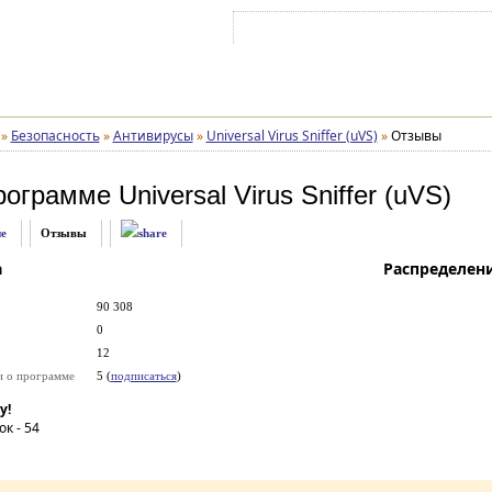
Войти на аккаунт
Зарегистрироваться
»
Безопасность
»
Антивирусы
»
Universal Virus Sniffer (uVS)
»
Отзывы
рограмме
Universal Virus Sniffer (uVS)
е
Отзывы
а
Распределен
90 308
0
12
и о программе
5 (
подписаться
)
у!
ок -
54