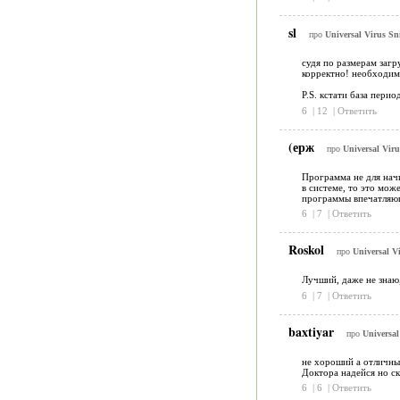
sl
про
Universal Virus Sni
судя по размерам загр
корректно! необходимо
P.S. кстати база пери
6
|
12
|
Ответить
(ерж
про
Universal Viru
Программа не для начи
в системе, то это мож
программы впечатляю
6
|
7
|
Ответить
Roskol
про
Universal Vi
Лучший, даже не знаю,
6
|
7
|
Ответить
baxtiyar
про
Universal
не хороший а отличны
Доктора надейся но ск
6
|
6
|
Ответить