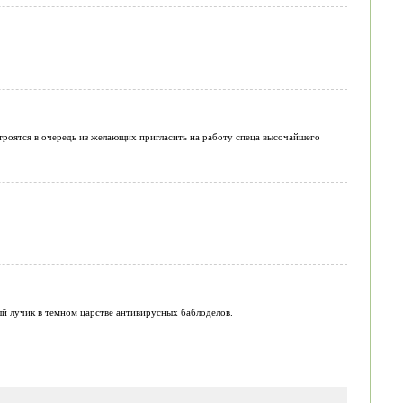
строятся в очередь из желающих пригласить на работу спеца высочайшего
ый лучик в темном царстве антивирусных баблоделов.