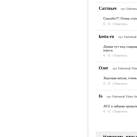
Саттвыч
про
Universa
Спасибо!!! Очень очень
6
|
6
|
Ответить
kosta-ru
про
Universal
Диман тут под сокраще
класса.
6
|
6
|
Ответить
Олег
про
Universal Viru
Хорошая штука, очень 
6
|
6
|
Ответить
fo
про
Universal Virus Sn
AVZ и зайцева прикупи
6
|
6
|
Ответить
Написать отз