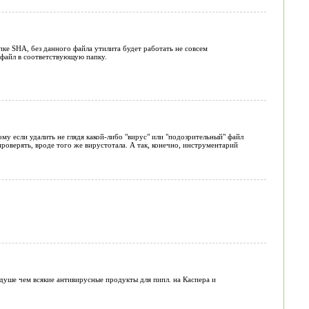
ке SHA, без данного файла утилита будет работать не совсем
 файл в соответствующую папку.
у если удалить не глядя какой-либо "вирус" или "подозрительный" файл
роверять, вроде того же вирустотала. А так, конечно, инструментарий
душе чем всякие антивирусные продукты для пипл. на Каспера и