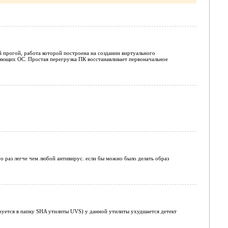
ой прогой, работа которой построена на создании виртуального
вляющих ОС. Простая перегрузка ПК восстанавливает первоначальное
 раз легче чем любой антивирус. если бы можно было делать образ
ируется в папку SHA утилиты UVS) у данной утилиты ухудшается детект