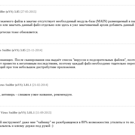
ffer (uVS) 3.85
[27-05-2015]
ужаемого файла в закачке отсутствует необходимый модуль-база (MAIN) размещаемый в пап
 или закачать данный файл отдельно или здесь в уже закачиваемый архив добавить данный
одически тоже обновляется.
s Sniffer (uVS) 3.85
[21-11-2014]
нающих. После сканирования она выдаёт список "вирусов и подозрительных файлов", поэтом
ет привести к негативным последствиям, поэтому каждый файл необходимо тщательно переп
щий при том небольшом дистрибутиве приложения.
rus Sniffer (uVS) 3.81.1
[21-02-2014]
 антивирь - слишком узкое название, рекомендую.
 Virus Sniffer (uVS) 3.81.1
[11-09-2013]
й инструмент! даже мне "чайнику" не разобравщемся в 80% возможностях утилиты и то по 
альпель и клизму держи под рукой :)