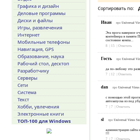
Графика и дизайн
Сортировать по:
Деловые программы
Диски и файлы
Иван
про
Universal Vir
Игры, развлечения
Эта прога наверное оч
Интернет
контейнера в памяти П
состояние компа...
Мобильные телефоны
8
|
15
|
Ответить
Навигация, GPS
Образование, наука
Гость
про
Universal Vir
Рабочий стол, десктоп
да по-любому это разв
Разработчику
7
|
12
|
Ответить
Серверы
Сети
dan
про
Universal Virus 
Система
с помощью этой проги
Текст
автозапуска из под уб
Хобби, увлечения
7
|
7
|
Ответить
Электронные книги
sl
ТОП-100 для Windows
про
Universal Virus Sni
администрация сайта н
!!!
7
|
7
|
Ответить