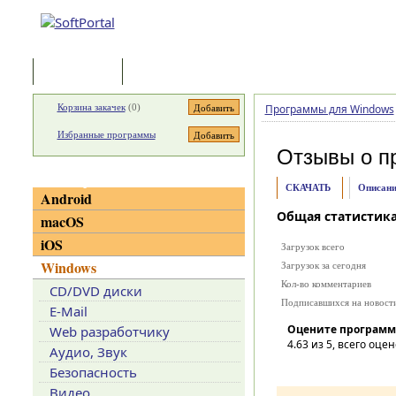
Программы
Статьи
Корзина закачек
(
0
)
Программы для Windows
Избранные программы
Отзывы о п
Категории
СКАЧАТЬ
Описани
Android
Общая статистик
macOS
iOS
Загрузок всего
Windows
Загрузок за сегодня
Кол-во комментариев
CD/DVD диски
Подписавшихся на новост
E-Mail
Оцените программ
Web разработчику
4.63
из 5, всего оцен
Аудио, Звук
Безопасность
Видео