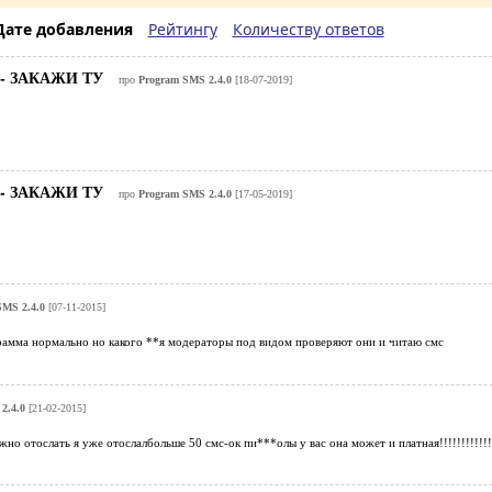
Дате добавления
Рейтингу
Количеству ответов
- ЗАКАЖИ ТУ
про
Program SMS 2.4.0
[18-07-2019]
- ЗАКАЖИ ТУ
про
Program SMS 2.4.0
[17-05-2019]
SMS 2.4.0
[07-11-2015]
рамма нормально но какого **я модераторы под видом проверяют они и читаю смс
2.4.0
[21-02-2015]
жно отослать я уже отослалбольше 50 смс-ок пи***олы у вас она может и платная!!!!!!!!!!!!!