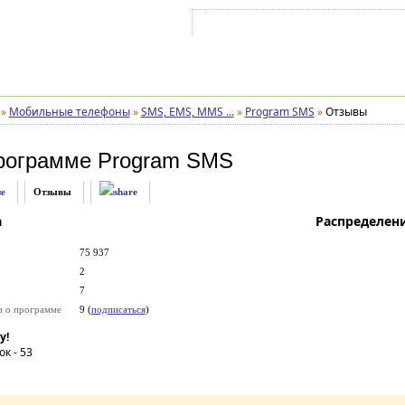
Войти на аккаунт
Зарегистрироваться
»
Мобильные телефоны
»
SMS, EMS, MMS ...
»
Program SMS
»
Отзывы
рограмме
Program SMS
е
Отзывы
а
Распределен
75 937
2
7
и о программе
9 (
подписаться
)
у!
ок -
53