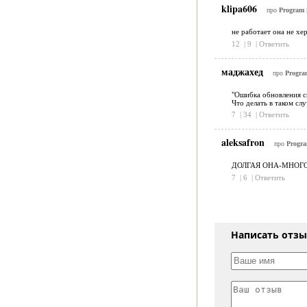
klipa606
про
Program 
не работает она не хер
12
|
9
|
Ответить
маджахед
про
Progra
"Ошибка обновления сп
Что делать в таком слу
7
|
34
|
Ответить
aleksafron
про
Progr
ДОЛГАЯ ОНА-МНОГО
7
|
6
|
Ответить
Написать отз