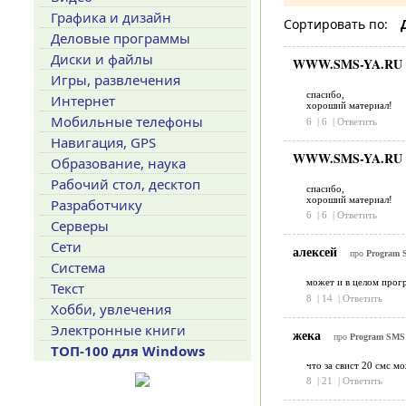
Графика и дизайн
Сортировать по:
Деловые программы
Диски и файлы
WWW.SMS-YA.RU 
Игры, развлечения
спасибо,
Интернет
хороший материал!
Мобильные телефоны
6
|
6
|
Ответить
Навигация, GPS
WWW.SMS-YA.RU 
Образование, наука
Рабочий стол, десктоп
спасибо,
хороший материал!
Разработчику
6
|
6
|
Ответить
Серверы
Сети
алексей
про
Program 
Система
может и в целом прог
Текст
8
|
14
|
Ответить
Хобби, увлечения
Электронные книги
жека
про
Program SMS 
ТОП-100 для Windows
что за свист 20 смс мо
8
|
21
|
Ответить