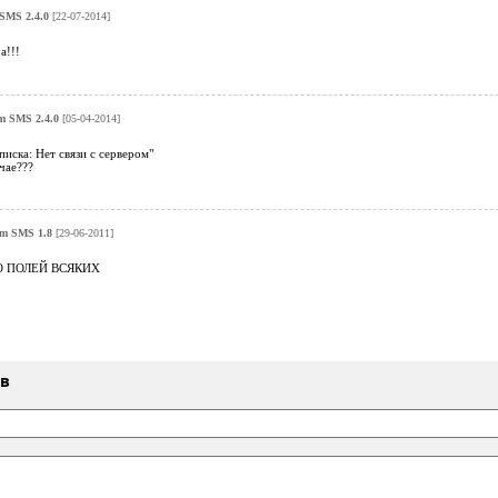
SMS 2.4.0
[22-07-2014]
а!!!
m SMS 2.4.0
[05-04-2014]
иска: Нет связи с сервером"
чае???
am SMS 1.8
[29-06-2011]
 ПОЛЕЙ ВСЯКИХ
ыв