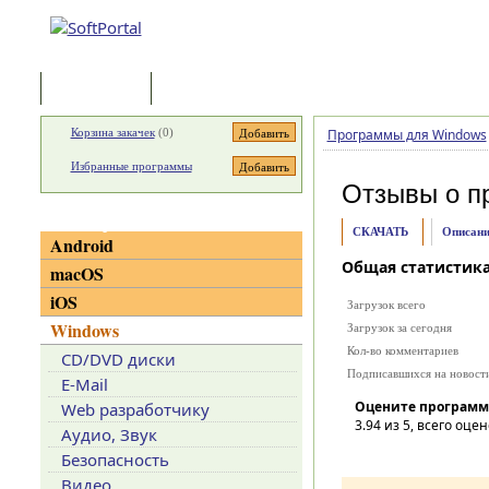
Программы
Статьи
Корзина закачек
(
0
)
Программы для Windows
Избранные программы
Отзывы о п
Категории
СКАЧАТЬ
Описани
Android
Общая статистик
macOS
iOS
Загрузок всего
Windows
Загрузок за сегодня
Кол-во комментариев
CD/DVD диски
Подписавшихся на новост
E-Mail
Оцените программ
Web разработчику
3.94
из 5, всего оцен
Аудио, Звук
Безопасность
Видео