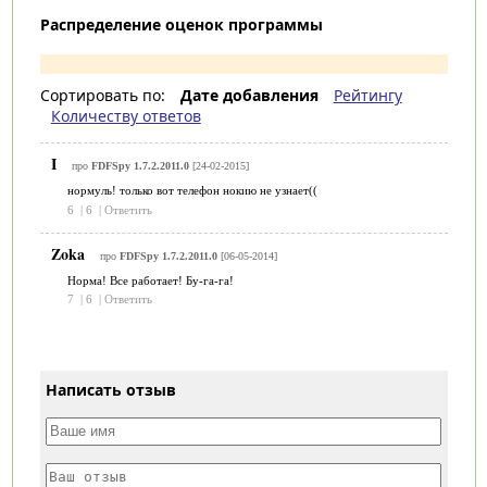
Распределение оценок программы
Сортировать по:
Дате добавления
Рейтингу
Количеству ответов
I
про
FDFSpy 1.7.2.2011.0
[24-02-2015]
нормуль! только вот телефон нокию не узнает((
6
|
6
|
Ответить
Zoka
про
FDFSpy 1.7.2.2011.0
[06-05-2014]
Норма! Все работает! Бу-га-га!
7
|
6
|
Ответить
Написать отзыв