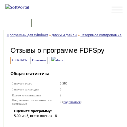
Программы
Статьи
Программы для Windows
»
Диски и файлы
»
Резервное копирование
»
F
Отзывы о программе
FDFSpy
СКАЧАТЬ
Описание
Общая статистика
Загрузок всего
6 565
Загрузок за сегодня
0
Кол-во комментариев
2
Подписавшихся на новости о
0 (
подписаться
)
программе
Оцените программу!
5.00
из 5, всего оценок -
8