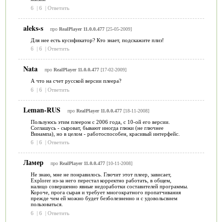
6
|
6
|
Ответить
aleks-s
про
RealPlayer 11.0.0.477
[25-05-2009]
Для нее есть кусификатор? Кто знает, подскажите плиз!
6
|
6
|
Ответить
Nata
про
RealPlayer 11.0.0.477
[17-02-2009]
А что на счет русской версии плеера?
6
|
6
|
Ответить
Leman-RUS
про
RealPlayer 11.0.0.477
[18-11-2008]
Пользуюсь этим плеером с 2006 года, с 10-ой его версии.
Соглашусь - сыроват, бывают иногда глюки (не глючнее
Винампа), но в целом - работоспособен, красивый интерфейс.
6
|
6
|
Ответить
Ламер
про
RealPlayer 11.0.0.477
[10-11-2008]
Не знаю, мне не понравилось. Глючит этот плеер, зависает,
Explorer из-за него перестал корректно работать, в общем,
налицо совершенно явные недоработки составителей программы.
Короче, прога сырая и требует многократного пропатчивания
прежде чем ей можно будет безболезненно и с удовольсвием
пользоваться.
6
|
6
|
Ответить