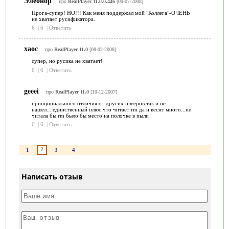
Элеонор
про
RealPlayer 11.0.0.446
[09-07-2008]
Прога-супер! НО!!! Как меня поддержал мой "Коллега"-ОЧЕНЬ
не хватает русификатора.
6
|
6
|
Ответить
хаос
про
RealPlayer 11.0
[08-02-2008]
супер, но русика не хватает!
6
|
6
|
Ответить
geeei
про
RealPlayer 11.0
[10-12-2007]
принципиального отличия от других плееров так и не
нашел....единственный плюс что читает rm да и весит много...не
читала бы rm было бы место на полочке в пыли
6
|
6
|
Ответить
2
1
3
4
Написать отзыв