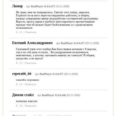
Ламер
про
RealPlayer 11.0.0.477
[10-11-2008]
Не знаю, мне не понравилось. Глючит этот плеер, зависает,
Explorer из-за него перестал корректно работать, в общем,
налицо совершенно явные недоработки составителей программы.
Короче, прога сырая и требует многократного пропатчивания
прежде чем ей можно будет безболезненно и с удовольсвием
пользоваться.
6
|
6
|
Ответить
Евгений Александрович
про
RealPlayer 11.0.0.477
[09-11-2008]
Сплошной глюк этот плейер.Как был глюком начиная с 8 версии,
так и по сей день остался... Без раздражения пользоваться
невозможно, а посему скачивать никому не советую! В общем,
уродство, а не прога!
6
|
6
|
Ответить
серега66_66
про
RealPlayer 11.0.0.477
[08-11-2008]
спасибо огромное
6
|
6
|
Ответить
Димон стайл
про
RealPlayer 11.0.0.446
[03-11-2008]
помоему классно
6
|
6
|
Ответить