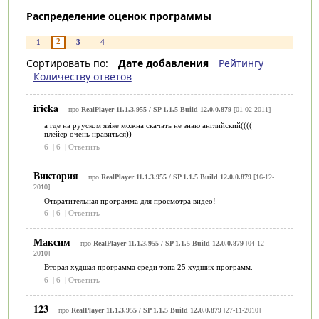
Распределение оценок программы
2
1
3
4
Сортировать по:
Дате добавления
Рейтингу
Количеству ответов
iricka
про
RealPlayer 11.1.3.955 / SP 1.1.5 Build 12.0.0.879
[01-02-2011]
а где на рууском язіке можна скачать не знаю английский((((
плейер очень нравиться))
6
|
6
|
Ответить
Виктория
про
RealPlayer 11.1.3.955 / SP 1.1.5 Build 12.0.0.879
[16-12-
2010]
Отвратительная программа для просмотра видео!
6
|
6
|
Ответить
Максим
про
RealPlayer 11.1.3.955 / SP 1.1.5 Build 12.0.0.879
[04-12-
2010]
Вторая худшая программа среди топа 25 худших программ.
6
|
6
|
Ответить
123
про
RealPlayer 11.1.3.955 / SP 1.1.5 Build 12.0.0.879
[27-11-2010]