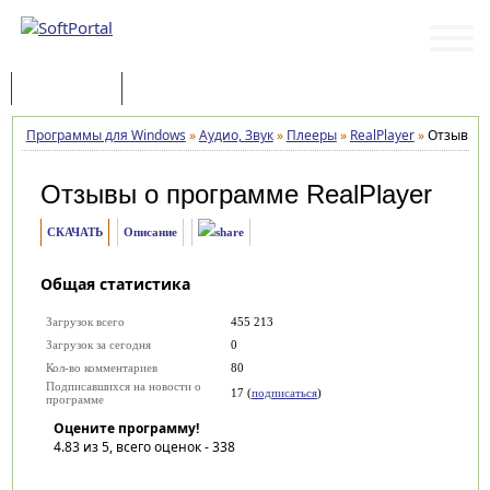
Программы
Статьи
Программы для Windows
»
Аудио, Звук
»
Плееры
»
RealPlayer
»
Отзывы
Отзывы о программе
RealPlayer
СКАЧАТЬ
Описание
Общая статистика
Загрузок всего
455 213
Загрузок за сегодня
0
Кол-во комментариев
80
Подписавшихся на новости о
17 (
подписаться
)
программе
Оцените программу!
4.83
из 5, всего оценок -
338