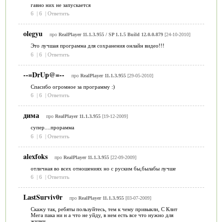
гавно них не запускается
6
|
6
|
Ответить
olegyu
про
RealPlayer 11.1.3.955 / SP 1.1.5 Build 12.0.0.879
[24-10-2010]
Это лучшая программа для сохранения онлайн видео!!!
6
|
6
|
Ответить
--=DrUp@=--
про
RealPlayer 11.1.3.955
[29-05-2010]
Спасибо огромное за программу :)
6
|
6
|
Ответить
дима
про
RealPlayer 11.1.3.955
[19-12-2009]
супер....прорамма
6
|
6
|
Ответить
alexfoks
про
RealPlayer 11.1.3.955
[22-09-2009]
отличная во всех отношениях но с руским бы,былабы лучше
6
|
6
|
Ответить
LastSurviv0r
про
RealPlayer 11.1.3.955
[03-07-2009]
Скажу так, ребяты пользуйтесь, тем к чему привыкли, С Клит
Мега пака ни н а что не уйду, в нем есть все что нужно для
жизни