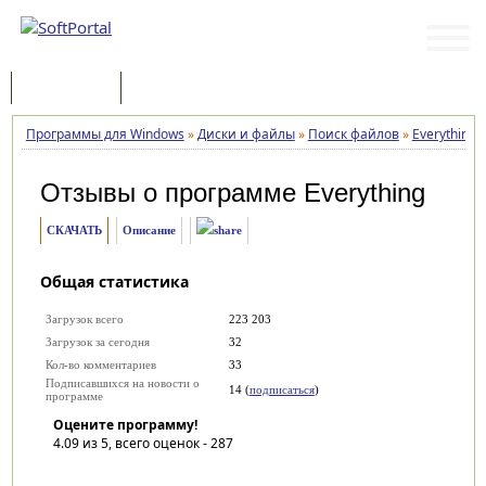
Программы
Статьи
Программы для Windows
»
Диски и файлы
»
Поиск файлов
»
Everything
»
Отзывы о программе
Everything
СКАЧАТЬ
Описание
Общая статистика
Загрузок всего
223 203
Загрузок за сегодня
32
Кол-во комментариев
33
Подписавшихся на новости о
14 (
подписаться
)
программе
Оцените программу!
4.09
из 5, всего оценок -
287