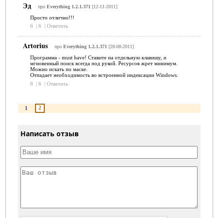
Эд
про
Everything 1.2.1.371
[12-11-2011]
Просто отлично!!!
6
|
6
|
Ответить
Artorius
про
Everything 1.2.1.371
[28-08-2011]
Программа - must have! Ставите на отдельную клавишу, и
мгновенный поиск всегда под рукой. Ресурсов жрет минимум.
Можно искать по маске.
Отпадает необходимость во встроенной индексации Windows.
8
|
6
|
Ответить
2
1
Написать отзыв