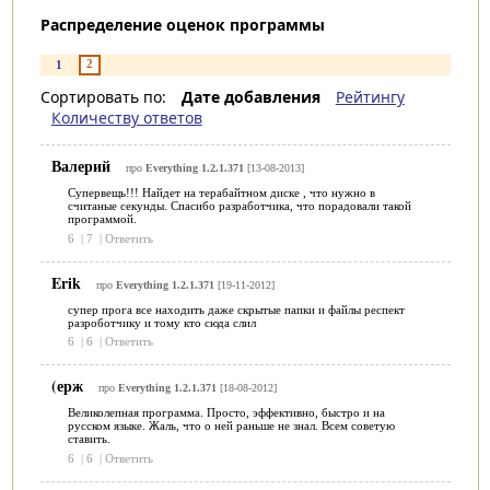
Распределение оценок программы
2
1
Сортировать по:
Дате добавления
Рейтингу
Количеству ответов
Валерий
про
Everything 1.2.1.371
[13-08-2013]
Супервещь!!! Найдет на терабайтном диске , что нужно в
считаные секунды. Спасибо разработчика, что порадовали такой
программой.
6
|
7
|
Ответить
Erik
про
Everything 1.2.1.371
[19-11-2012]
супер прога все находить даже скрытые папки и файлы респект
разроботчику и тому кто сюда слил
6
|
6
|
Ответить
(ерж
про
Everything 1.2.1.371
[18-08-2012]
Великолепная программа. Просто, эффективно, быстро и на
русском языке. Жаль, что о ней раньше не знал. Всем советую
ставить.
6
|
6
|
Ответить