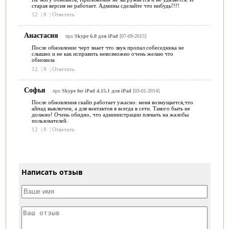
старая версия не работает. Админы сделайте что нибудь!!!!
12
|
8
|
Ответить
Анастасия
про
Skype 6.0 для iPad
[07-09-2015]
После обновление черт знает что звук пропал собеседника не
слышно и не как исправить невозможно очень желаю что
обновила
12
|
8
|
Ответить
Софья
про
Skype for iPad 4.15.1 для iPad
[03-01-2014]
После обновления скайп работает ужасно: меня возмущается,что
айпад выключен, а для контактов я всегда в сети. Такого быть не
должно! Очень обидно, что администрации плевать на жалобы
пользователей.
12
|
8
|
Ответить
Написать отзыв