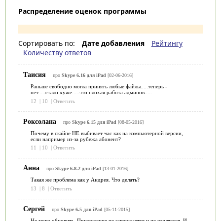
Распределение оценок программы
Сортировать по:
Дате добавления
Рейтингу
Количеству ответов
Таисия
про
Skype 6.16 для iPad
[02-06-2016]
Раньше свободно могла принять любые файлы.....теперь -
нет.....стало хуже.....это плохая работа админов.....
12
|
10
|
Ответить
Роксолана
про
Skype 6.15 для iPad
[08-05-2016]
Почему в скайпе НЕ выбивает час как на компьютерной версии,
если например из-за рубежа абонент?
11
|
10
|
Ответить
Анна
про
Skype 6.8.2 для iPad
[13-01-2016]
Такая же проблема как у Андрея. Что делать?
13
|
8
|
Ответить
Сергей
про
Skype 6.5 для iPad
[05-11-2015]
Не могу обновить, Приложение не загружается и не удаляется. И