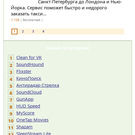
Санкт-Петербурга до Лондона и Нью-
Йорка. Сервис поможет быстро и недорого
заказать такси...
1 158
| Бесплатная |
1
2
3
4
Самые популярные
Clean for VK
1
SoundHound
2
Flixster
3
КиноПоиск
4
Антирадар Стрелка
5
SoundCloud
6
GunApp
7
HUD Speed
8
MyScore
9
OneTap Movies
10
Shazam
11
SleepStream Lite
12