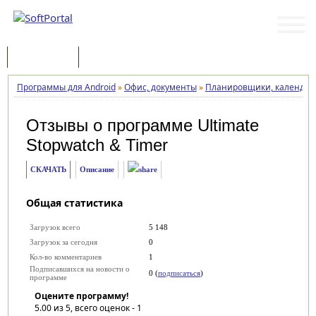
Программы
Статьи
Программы для Android
»
Офис, документы
»
Планировщики, календарь
Отзывы о программе
Ultimate
Stopwatch & Timer
СКАЧАТЬ
Описание
Общая статистика
Загрузок всего
5 148
Загрузок за сегодня
0
Кол-во комментариев
1
Подписавшихся на новости о
0 (
подписаться
)
программе
Оцените программу!
5.00
из 5, всего оценок -
1