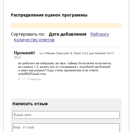
Распределение оценок программы
Сортировать по:
Дате добавления
Рейтингу
Количеству ответов
Прохожий1
про
Ultimate Stopwatch & Timer 5.0.2 для Android
[08-07-
2012]
не работает ни вибрация, ни звук. таймер бесполезен получается.
на галакси с 3, может кто-то сталкивался с подобной проблемой
и знает как решить? буду очень признателен если ответе
teslo88@Gmail.com
6
|
7
|
Ответить
Написать отзыв