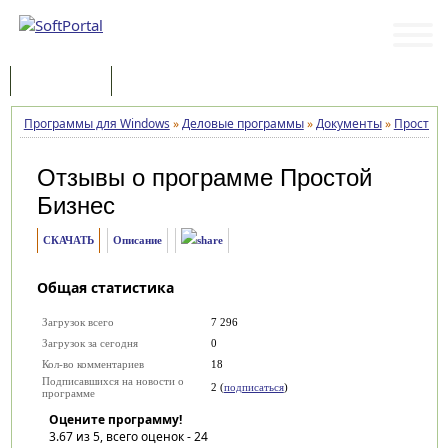
Программы
Статьи
Программы для Windows
»
Деловые программы
»
Документы
»
Простой
Отзывы о программе
Простой
Бизнес
СКАЧАТЬ
Описание
Общая статистика
Загрузок всего
7 296
Загрузок за сегодня
0
Кол-во комментариев
18
Подписавшихся на новости о
2 (
подписаться
)
программе
Оцените программу!
3.67
из 5, всего оценок -
24