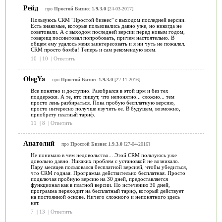
Рейд
про
Простой Бизнес 1.9.3.0
[24-03-2017]
Пользуюсь CRM "Простой бизнес" с выходом последней версии.
Есть знакомые, которые пользовались давно уже, но никогда не
советовали. А с выходом последней версии перед новым годом,
товарищ посоветовал попробовать, причем настоятельно. В
общем ему удалось меня заинтересовать и я ни чуть не пожалел.
CRM просто бомба! Теперь и сам рекомендую всем.
10
|
10
|
Ответить
OlegYa
про
Простой Бизнес 1.9.3.0
[22-11-2016]
Все понятно и доступно. Разобрался в этой црм и без тех
поддержки. А те, кто пишут, что непонятно... сложно... тем
просто лень разбираться. Пока пробую бесплатную версию,
просто интересно получше изучить ее. В будущем, возможно,
приобрету платный тариф.
11
|
8
|
Ответить
Анатолий
про
Простой Бизнес 1.9.3.0
[27-04-2016]
Не понимаю в чем недовольство... Этой CRM пользуюсь уже
довольно давно. Никаких проблем с установкой не возникало.
Пару месяцев пользовался бесплатной версией, чтобы убедиться,
что CRM годная. Программа действительно бесплатная. Просто
подключая пробную версию на 30 дней, предоставляется
функционал как в платной версии. По истечению 30 дней,
программа переходит на бесплатный тариф, который действует
на постоянной основе. Ничего сложного и непонятного здесь
нет.
7
|
13
|
Ответить