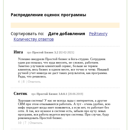
Распределение оценок программы
Сортировать по:
Дате добавления
Рейтингу
Количеству ответов
Инга
про
Простой Бизнес 3.2
[02-02-2021]
Успешно внедрили Простой бизнес в йога-студию. Сотрудник
один раз показал, что куда вносить, не сложно, работаем.
Заметно улучшили клиентский сервис, больше не теряем
клиентов, весь бизнес в одном месте, все точно и четко. Никакой
ручной учет никогда не даст таких результатов, как программа.
Рады, что решились.
4
|
8
|
Ответить
Светик
про
Простой Бизнес 3.0.0.1
[28-06-2019]
Хорошая система! У нас не всегда лады с интернетом, а другие
CRM при этом отказываются работать. А тут - очень удобно, всю
инфу передает когда инет появляется, а если нет, то работает без
сети. А так, все нужное в системе есть, забыли про кучу левых
программ, вся работа ведется внутри системы. При случае, буду
рекомендовать Простой бизнес.
10
|
7
|
Ответить