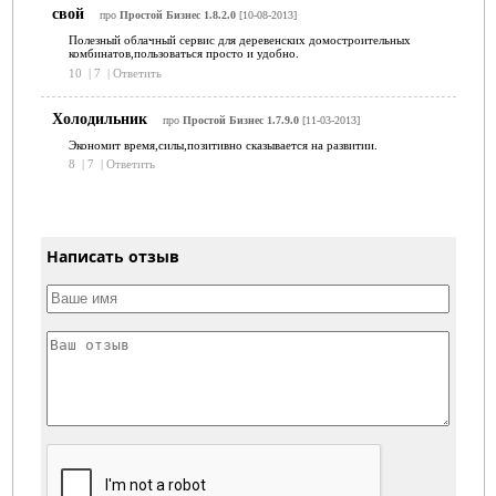
свой
про
Простой Бизнес 1.8.2.0
[10-08-2013]
Полезный облачный сервис для деревенских домостроительных
комбинатов,пользоваться просто и удобно.
10
|
7
|
Ответить
Холодильник
про
Простой Бизнес 1.7.9.0
[11-03-2013]
Экономит время,силы,позитивно сказывается на развитии.
8
|
7
|
Ответить
Написать отзыв