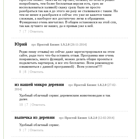
попробовать, тем более бесплатная версия есть, грех не
воспользоваться халявой) скажу сразу было не просто
разобраться так как я до этого ни разу не сталкивался с таким. Но
тем не менее я разобрался и сейчас это уже не кажется таким
сложным, а наоборот все достаточно легко в обращении.
Функционал очень впечатлил. В общем остановился на этой crm,
так как лучшего не нашел, да и привык уже к ней.
7
|
7
|
Ответить
Юрий
про
Простой Бизнес 1.9.2.0
[26-11-2014]
Редко пишу отзывы) но сейчас даже зарегистрировался на этом
сайте, ради того что-бы оставить отзыв. Программа мне очень
понравилась, много функций, можно делать общие проекты и
подключать партнеров, и все это бесплатно. Всем рекомендую
ознакомиться с данной программой) . Всем успехов!!!!
8
|
8
|
Ответить
из нашей микро деревни
про
Простой Бизнес 1.8.2.0
[27-02-
2014]
Удобный облачный сервис деревенским животноводам и так
далее.
10
|
7
|
Ответить
выпечка из деревни
про
Простой Бизнес 1.8.2.0
[12-02-2014]
Удобный облачный сервис.
9
|
7
|
Ответить