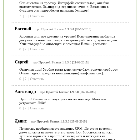
Crm-система на троечку. Интерфейс сложноватый, ошибки
вылазят всякие. За андроид-версию конечно +. Возможно в
будущем эти недоработки исправят. Успехов!
7
|
6
|
Ответить
Евгений
про
Простой Бизнес 1.9.3.0
[07-10-2015]
Хорошая crm, все сделано на уровне! Использование шаблонов
документов позволяет сократить время работы с документацией.
Клиентов удобно оповещать с помощью E-mail- рассылки.
8
|
7
|
Ответить
Сергей
про
Простой Бизнес 1.9.3.0
[21-09-2015]
Отличная црм! Удобно вести клиентскую базу, документооборот.
Очень радуют средства коммуникации(телефония, смс).
9
|
7
|
Ответить
Александр
про
Простой Бизнес 1.9.3.0
[26-08-2015]
Простой бизнес использую уже почти полгода. Меня все
устраивает. Лайк!
8
|
7
|
Ответить
Денис
про
Простой Бизнес 1.9.3.0
[25-08-2015]
Появилась необходимость внедрить CRM. До этого времени
даже понятия не имел, что это такое. Вот бросился на поиски
лучшего варианта в просторах интернета и наткнулся на
Простой бизнес. Залез на их оф сайт, полазил, почитал и решил