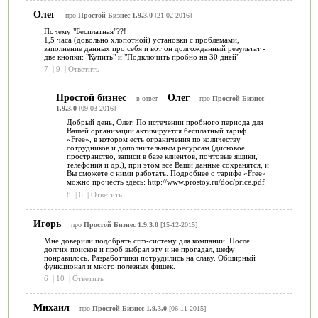
Олег
про
Простой Бизнес 1.9.3.0
[21-02-2016]
Почему "Бесплатная"??!
1,5 часа (довольно хлопотной) установки с проблемами,
заполнение данных про себя и вот он долгожданный результат -
две кнопки: "Купить" и "Подключить пробно на 30 дней"
7
|
9
|
Ответить
Простой бизнес
Олег
в ответ
про
Простой Бизнес
1.9.3.0
[09-03-2016]
Добрый день, Олег. По истечении пробного периода для
Вашей организации активируется бесплатный тариф
«Free», в котором есть ограничения по количеству
сотрудников и дополнительным ресурсам (дисковое
пространство, записи в базе клиентов, почтовые ящики,
телефония и др.), при этом все Ваши данные сохранятся, и
Вы сможете с ними работать. Подробнее о тарифе «Free»
можно прочесть здесь: http://www.prostoy.ru/doc/price.pdf
8
|
6
|
Ответить
Игорь
про
Простой Бизнес 1.9.3.0
[15-12-2015]
Мне доверили подобрать crm-систему для компании. После
долгих поисков и проб выбрал эту и не прогадал, шефу
понравилось. Разработчики потрудились на славу. Обширный
функционал и много полезных фишек.
6
|
10
|
Ответить
Михаил
про
Простой Бизнес 1.9.3.0
[06-11-2015]