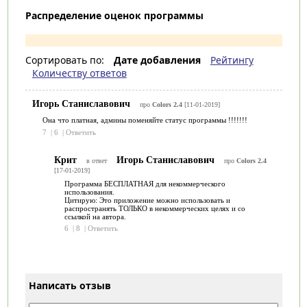
Распределение оценок программы
Сортировать по:
Дате добавления
Рейтингу
Количеству ответов
Игорь Станиславович
про
Colors 2.4
[11-01-2019]
Она что платная, админы поменяйте статус программы !!!!!!!
7
|
6
|
Ответить
Крит
Игорь Станиславович
в ответ
про
Colors 2.4
[17-01-2019]
Программа БЕСПЛАТНАЯ для некоммерческого
использования.
Цитирую: Это приложение можно использовать и
распространять ТОЛЬКО в некоммерческих целях и со
ссылкой на автора.
6
|
8
|
Ответить
Написать отзыв