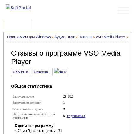
Программы
Статьи
Программы для Windows
»
Аудио, Звук
»
Плееры
»
VSO Media Player
»
От
Отзывы о программе
VSO Media
Player
СКАЧАТЬ
Описание
Общая статистика
Загрузок всего
29 082
Загрузок за сегодня
1
Кол-во комментариев
9
Подписавшихся на новости о
8 (
подписаться
)
программе
Оцените программу!
4.71
из 5, всего оценок -
31