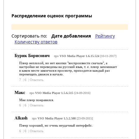
Распределение оценок программы
Сортировать по:
Дате добавления
Рейтингу
Количеству ответов
Бурик Борисович
про
VSO Media Player 1.6.15.524
[10-11-2017]
Плеер неплохой, но нет кнопки "воспроизвести сначала", а
настройки не переведены на русский язык, т. е. плеер запоминает
в каком месте закончился просмотр, приходится каждый раз
перемещать движок в начало.
7
|
6
|
Ответить
Макс
про
VSO Media Player 1.5.6.515
[24-09-2016]
Мне плеер понравился.
6
|
6
|
Ответить
Alkash
про
VSO Media Player 1.5.2.508
[23-09-2015]
Плеер хороший, но очень неудачный интерфейс.
6
|
6
|
Ответить