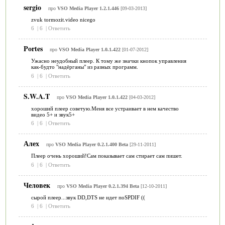
sergio
про
VSO Media Player 1.2.1.446
[09-03-2013]
zvuk tormozit.video nicego
6
|
6
|
Ответить
Portes
про
VSO Media Player 1.0.1.422
[01-07-2012]
Ужасно неудобный плеер. К тому же значки кнопок управления
как-будто "надёрганы" из разных программ.
6
|
6
|
Ответить
S.W.A.T
про
VSO Media Player 1.0.1.422
[04-03-2012]
хороший плеер советую.Меня все устраивает в нем качество
видео 5+ и звук5+
6
|
6
|
Ответить
Алех
про
VSO Media Player 0.2.1.400 Beta
[29-11-2011]
Плеер очень хороший!Сам показывает сам стирает сам пишет.
6
|
6
|
Ответить
Человек
про
VSO Media Player 0.2.1.394 Beta
[12-10-2011]
сырой плеер...звук DD,DTS не идет поSPDIF ((
6
|
6
|
Ответить