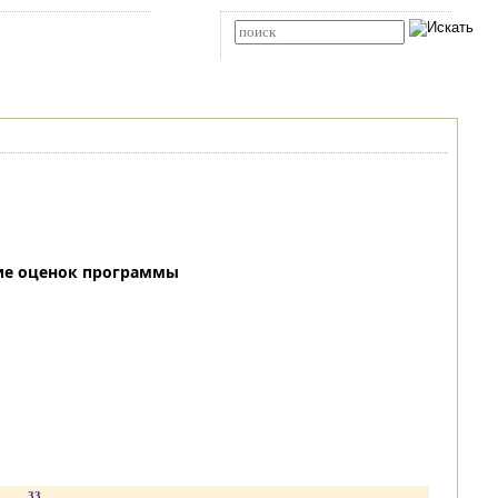
Карта сайта
RSS
Расширенный поиск
ие оценок программы
.
33