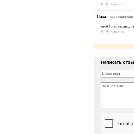
6
|
6
|
Ответить
Паха
про
Counter-Strike
чтоб ботов ставить, н
6
|
6
|
Ответить
Написать отз