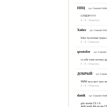
ППЦ
про
Counter-Strik
СУПЕР!!!!!!!
6
|
6
|
Ответить
Хобот
про
Counter-Stri
beka ты потная чурка 
6
|
6
|
Ответить
qrestofor
про
Counter-
cs rulit vsem sovetuy igr
6
|
6
|
Ответить
ДОБРЫЙ
про
Counte
9ММ ты в ласт хаос н
6
|
6
|
Ответить
danik
про
Counter-Strik
gde ska4at CS 1.6
stobi posli 4iti na etu C