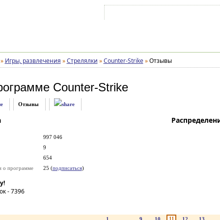
Войти на аккаунт
Зарегистрироваться
»
Игры, развлечения
»
Стрелялки
»
Counter-Strike
»
Отзывы
рограмме
Counter-Strike
е
Отзывы
а
Распределен
997 046
9
654
и о программе
25 (
подписаться
)
у!
ок -
7396
11
1
...
9
10
12
13
..