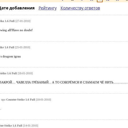
Дате добавления
Рейтингу
Количеству ответов
ike 1.6 Full
[27-01-2010]
Swing all!Have no doubt!
ike 1.6 Full
[25-01-2010]
y s drugom igrau
trike 1.6 Full
[18-01-2010]
КРОЙ.... ЧАВЕЛЛА ГРЁБАНЫЙ... А ТО СОБЕРЁМСЯ И СЛАМАЕМ ЧЁ НИТЬ..................
про
Counter-Strike 1.6 Full
[18-01-2010]
.
er-Strike 1.6 Full
[14-01-2010]