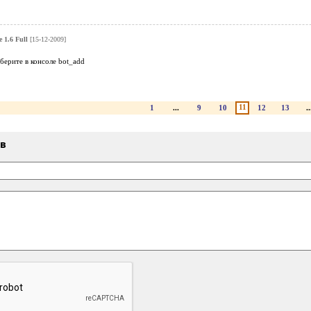
 1.6 Full
[15-12-2009]
аберите в консоле bot_add
11
1
...
9
10
12
13
..
ыв