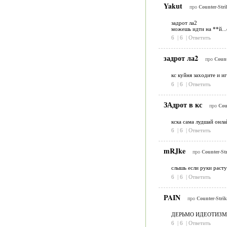
Yakut
про
Counter-Stri
задрот ла2
можешь идти на **й...
6
|
6
|
Ответить
задрот ла2
про
Count
кс куйня заходите и и
6
|
6
|
Ответить
ЗАдрот в кс
про
Cou
кска сама лудшай онла
6
|
6
|
Ответить
mRJke
про
Counter-Str
слышь если руки расту
6
|
6
|
Ответить
PAIN
про
Counter-Strik
ДЕРЬМО ИДЕОТИЗМ
6
|
6
|
Ответить