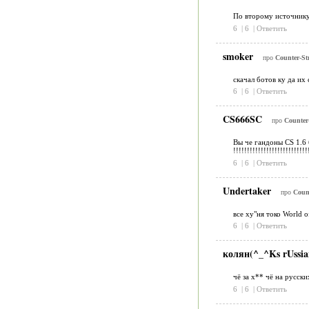
По второму источнику
6
|
6
|
Ответить
smoker
про
Counter-Str
скачал ботов ку да их 
6
|
6
|
Ответить
CS666SC
про
Counter-
Вы че гандоны CS 1.6 б
!!!!!!!!!!!!!!!!!!!!!!!!!!!
6
|
6
|
Ответить
Undertaker
про
Count
все ху"ня токо World o
6
|
6
|
Ответить
колян(^_^Ks rUssi
чё за х** чё на русск
6
|
6
|
Ответить