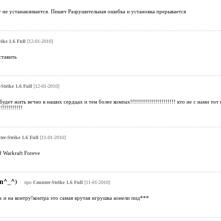
 не устанавливается. Пишет Разрушительная ошибка и установка прерывается
ike 1.6 Full
[12-01-2010]
ставить
Strike 1.6 Full
[12-01-2010]
удет жить вечно в наших сердцах и тем более компах!!!!!!!!!!!!!!!!!!!!!!! кто не с нами тот
!!!!!!!!!!!!
er-Strike 1.6 Full
[11-01-2010]
f Warkraft Foreve
an^_^)
про
Counter-Strike 1.6 Full
[11-01-2010]
их и на контру!контра это самая крутая игрушка аонели пид***