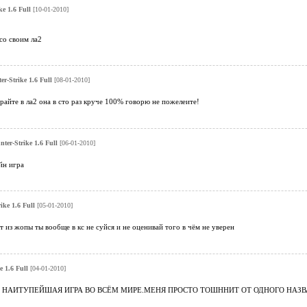
ke 1.6 Full
[10-01-2010]
со своим ла2
er-Strike 1.6 Full
[08-01-2010]
грайте в ла2 она в сто раз круче 100% говорю не пожелеите!
nter-Strike 1.6 Full
[06-01-2010]
йн игра
ike 1.6 Full
[05-01-2010]
т из жопы ты вообще в кс не суйся и не оценивай того в чём не уверен
e 1.6 Full
[04-01-2010]
 НАИТУПЕЙШАЯ ИГРА ВО ВСЁМ МИРЕ.МЕНЯ ПРОСТО ТОШННИТ ОТ ОДНОГО НАЗВ