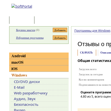
Программы
Статьи
Корзина закачек
(
0
)
Программы для Windows
Избранные программы
Отзывы о п
Категории
СКАЧАТЬ
Описани
Android
Общая статистик
macOS
iOS
Загрузок всего
Windows
Загрузок за сегодня
Кол-во комментариев
CD/DVD диски
Подписавшихся на новост
E-Mail
Оцените программ
Web разработчику
4.80
из 5, всего оцен
Аудио, Звук
Безопасность
Видео