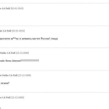
e 1.6 Full
[02-01-2010]
ke 1.6 Full
[02-01-2010]
проглоти за**пу и заткнись насчет России! гнида
Strike 1.6 Full
[24-12-2009]
aite 4erez internet!!!!!!!!!!!!!!!!!!!
r-Strike 1.6 Full
[22-12-2009]
е игаеш?
e 1.6 Full
[21-12-2009]
S