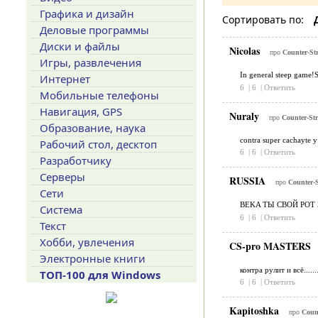
Графика и дизайн
Сортировать по:
Деловые программы
Диски и файлы
Nicolas
про
Counter-Str
Игры, развлечения
In general steep game!
Интернет
6
|
6
|
Ответить
Мобильные телефоны
Навигация, GPS
Nuraly
про
Counter-Str
Образование, наука
contra super cachayte 
Рабочий стол, десктоп
6
|
6
|
Ответить
Разработчику
Серверы
RUSSIA
про
Counter-S
Сети
BEKA ТЫ СВОЙ РОТ ЗА
Система
6
|
6
|
Ответить
Текст
Хобби, увлечения
CS-pro MASTERS
Электронные книги
контра рулит и всё.......
ТОП-100 для Windows
6
|
6
|
Ответить
Kapitoshka
про
Count