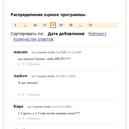
Распределение оценок программы
18
1
...
16
17
19
20
...
33
Сортировать по:
Дате добавления
Рейтингу
Количеству ответов
максим
про
Counter-Strike 1.6 Full
[15-11-2006]
где скачать Counter- strike HELP!!!!!!!
6
|
6
|
Ответить
Andrew
про
Counter-Strike 1.5
[04-11-2006]
А где скачать?
6
|
6
|
Ответить
Киря
про
Counter-Strike 1.5
[24-10-2006]
1.5 круто, а 1.3 ещё лучше понятно всем!!!!!
6
|
6
|
Ответить