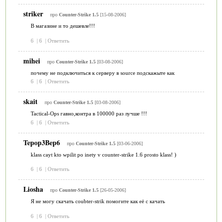
striker
про
Counter-Strike 1.5
[15-08-2006]
В магазине и то дешевле!!!
6
|
6
|
Ответить
mihei
про
Counter-Strike 1.5
[03-08-2006]
почему не подключиться к серверу в source подскажыте как
6
|
6
|
Ответить
skait
про
Counter-Strike 1.5
[03-08-2006]
Tactical-Ops гавно,контра в 100000 раз лучше !!!
6
|
6
|
Ответить
Tepop3Bep6
про
Counter-Strike 1.5
[03-06-2006]
klass cayt kto wpilit po inety v counter-strike 1.6 prosto klass! )
6
|
6
|
Ответить
Liosha
про
Counter-Strike 1.5
[26-05-2006]
Я не могу скачать coubter-strik помогите как её с качать
6
|
6
|
Ответить