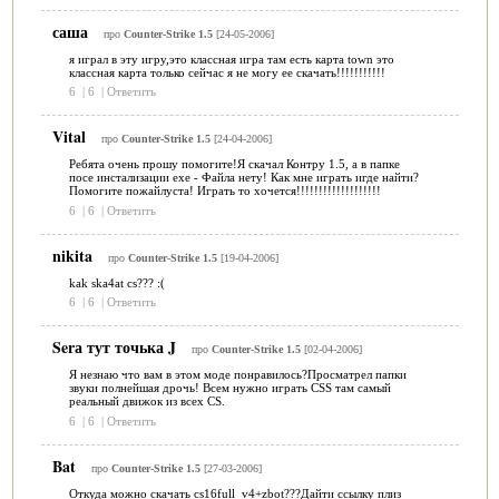
саша
про
Counter-Strike 1.5
[24-05-2006]
я играл в эту игру,это классная игра там есть карта town это
классная карта только сейчас я не могу ее скачать!!!!!!!!!!!
6
|
6
|
Ответить
Vital
про
Counter-Strike 1.5
[24-04-2006]
Ребята очень прошу помогите!Я скачал Контру 1.5, а в папке
посе инстализации exe - Файла нету! Как мне играть игде найти?
Помогите пожайлуста! Играть то хочется!!!!!!!!!!!!!!!!!!!
6
|
6
|
Ответить
nikita
про
Counter-Strike 1.5
[19-04-2006]
kak ska4at cs??? :(
6
|
6
|
Ответить
Serа тут точька J
про
Counter-Strike 1.5
[02-04-2006]
Я незнаю что вам в этом моде понравилось?Просматрел папки
звуки полнейшая дрочь! Всем нужно играть CSS там самый
реальный движок из всех CS.
6
|
6
|
Ответить
Bat
про
Counter-Strike 1.5
[27-03-2006]
Откуда можно скачать cs16full_v4+zbot???Дайти ссылку плиз