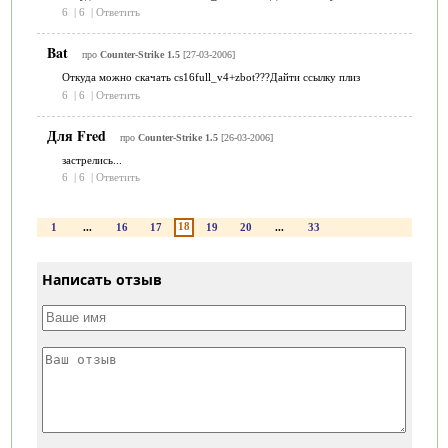
6
|
6
|
Ответить
Bat
про
Counter-Strike 1.5
[27-03-2006]
Откуда можно скачать cs16full_v4+zbot???Дайти ссылку плиз
6
|
6
|
Ответить
Для Fred
про
Counter-Strike 1.5
[26-03-2006]
застрелись...
6
|
6
|
Ответить
18
1
...
16
17
19
20
...
33
Написать отзыв