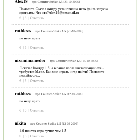
Alex18
про
Counter-Strike 1.5
[23-10-2006]
Помогите!Скачал контру установил но нето файла запуска
програмы!Что это?Alex18@nextmail.ru
6
|
6
|
Ответить
ruthlesss
про
Counter-Strike 1.5
[21-10-2006]
по нету прет?
6
|
6
|
Ответить
nizamimamedov
про
Counter-Strike 1.5
[15-10-2006]
Я скачал Контру 1.5, а в папке после инстализации exe -
требуется hl.exe. Как мне играть и где найти? Помогите
пожайлуста...
6
|
6
|
Ответить
ruthlesss
про
Counter-Strike 1.5
[12-10-2006]
по нету прет?
6
|
6
|
Ответить
nikita
про
Counter-Strike 1.5
[12-09-2006]
1.6 ништяк игра лучше чем 1.5
6
|
6
|
Ответить