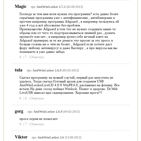
Magic
про
AntiWinLocker 2.7.2
[02-09-2013]
Господа за чем вам всем нужна эта программа? есть давно более
серьёзные программы уже с антифишингами , антибанерами и
прочим например програмка Adguard , я например пользуюсь ей
уже 4 год и всё абсолютно без проблем.
Приемущество Adguard в том что не нужно создавать какие то
образы или от чего то подстраховываться лишний раз , думать
пронесёт или нет , я например купил себе вечный ключ на
Adguard примерно за те же деньги что просят за эту прогу и
больше голова ни о чём не болит , Adguard если хотите даст
фору любому антивирусу и даже Касперу , а про вирусы как вы
понимаете я уже давно забыл.
6
|
7
|
Ответить
tula
про
AntiWinLocker 2.6.9
[05-03-2013]
Скачал программу на всякий случай, первый раз запустить не
удалось. Тогда скачал Готовый архив для создания USB
AntiWinLockerLiveCD 4.0.9 WinPE4.0, распаковал на флэшку. Все
встало.На днях сосед поймал Winlock. Помог и здорово. Dr.Web
LiveUSB зависал при сканировании. Хорошая прога!!!
6
|
6
|
Ответить
gorg
про
AntiWinLocker 2.6.9
[04-02-2013]
прога херня.не помогает.
6
|
7
|
Ответить
Viktor
про
AntiWinLocker 2.6
[13-09-2012]