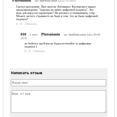
Plutonianin
про
AntiWinLocker 2.2
[27-12-2011]
Скачал программу. При запуске Антивирус Касперского выдал
предупреждение: "изделие не имеет цифровой подписи". Это
ведь для вирусов характерно? Не рискнул устанавливать, стёр.
Может, ничего страшного не было в том, что не было цифровой
подписи?
6
|
6
|
Ответить
010
Plutonianin
в ответ
про
AntiWinLocker 3.0.2
[09-08-
2014]
не бойтесь проблем не будет,почитайте за цифровые
подписи )
6
|
6
|
Ответить
Написать отзыв