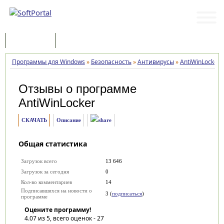
Программы
Статьи
Программы для Windows
»
Безопасность
»
Антивирусы
»
AntiWinLocker
Отзывы о программе
AntiWinLocker
СКАЧАТЬ
Описание
Общая статистика
Загрузок всего
13 646
Загрузок за сегодня
0
Кол-во комментариев
14
Подписавшихся на новости о
3 (
подписаться
)
программе
Оцените программу!
4.07
из 5, всего оценок -
27