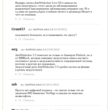
Недавно скачал AntiWinlocker Live CD и записал на
диск.Загрузиться с этого диска на заблокированном
компьютере("ваш компьютер заблокирован,отправьте смс-?$ и
т.д.)мне не удалось,будто и небыло ничего в дисководе.Может я
чего не понимаю.
6
|
6
|
Ответить
Grand13
про
AntiWinLocker 2.6
[21-03-2012]
подскажите безопасно ли устанавливать эту прогу?
6
|
6
|
Ответить
serg
про
AntiWinLocker 2.2
[13-02-2012]
AntiWinlocker 3.3 помогает не только от баннеров Winlock, но и
от MBRlock, которые изменяют загрузочную запись жесткого
системного диска и загружаются вместо операционной системы,
поэтому в реестре все нормально.
Загрузочный диск AntiWinlocker 3.3 удобно носить на флешке
(сделать загрузочную).
6
|
6
|
Ответить
zub
про
AntiWinLocker 2.2
[29-12-2011]
Просто нет цифровой подписи - это значит только что не
заплатили 800 бакинских VeriSign и изделие не написано
мелкософтом...
6
|
6
|
Ответить