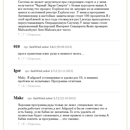
Система не может загрузиться при следующем старте и у меня
получается "Черный Экран Смерти" с белым курсором мыши.А
все потому,что процесс Explorer.exe не запущен из-за изменения
записи в системной реестре Explorer.exe .У меня в программе
Антивинлокер в настойках защиты везде стоит 100 процентов.Я с
этой проблемой за пол года столкнулся раз 5,всегда приходилось
переустанавливать Операционную Систему.У меня также стоит
лицензионный Касперский Интернет Секьюрити.Комп проверял
Malwarebytes' Anti-Malware,все чисто.
7
|
7
|
Ответить
010
про
AntiWinLocker 3.0.2
[09-08-2014]
прога грамотная плюс руки и немного мозга....
8
|
7
|
Ответить
Igor
про
AntiWinLocker 2.7.2
[12-11-2013]
Makc. Я adguard устанавливал и удалял раз 10, и никаких
проблем не испытывал. Программа отличная.
7
|
6
|
Ответить
Makc
про
AntiWinLocker 2.7.2
[22-10-2013]
Хорошая программа,куда только не лазил .специально лез на
рожён,работает отлично,а вот Adguard я бы не советовал это и
есть банер, если бабки не заплатишь.То есть удалить её
полностью будет сложновато,у меня привело к слюту системы.А
бабки платить за программы.....это смешно.
7
|
8
|
Ответить