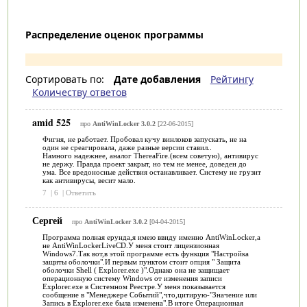
Распределение оценок программы
Сортировать по:
Дате добавления
Рейтингу
Количеству ответов
amid 525
про
AntiWinLocker 3.0.2
[22-06-2015]
Фигня, не работает. Пробовал кучу винлоков запускать, не на
один не среагировала, даже разные версии ставил..
Намного надежнее, аналог ThereaFire.(всем советую), антивирус
не держу. Правда проект закрыт, но тем не менее, доведен до
ума. Все вредоносные действия останавливает. Систему не грузит
как антивирусы, весит мало.
7
|
6
|
Ответить
Сергей
про
AntiWinLocker 3.0.2
[04-04-2015]
Программа полная ерунда,я имею ввиду именно AntiWinLocker,а
не AntiWinLockerLiveCD.У меня стоит лицензионная
Windows7.Так вот,в этой программе есть функция "Настройка
защиты оболочки".И первым пунктом стоит опция " Защита
оболочки Shell ( Explorer.exe )".Однако она не защищает
операционную систему Windows от изменения записи
Explorer.exe в Системном Реестре.У меня показывается
сообщение в "Менеджере Событий",что,цитирую-"Значение или
Запись в Explorer.exe была изменена".В итоге Операционная