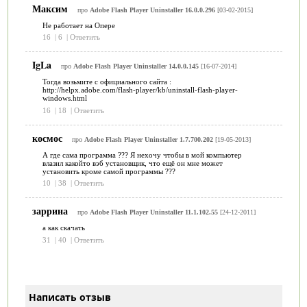
Максим
про
Adobe Flash Player Uninstaller 16.0.0.296
[03-02-2015]
Не работает на Опере
16
|
6
|
Ответить
IgLa
про
Adobe Flash Player Uninstaller 14.0.0.145
[16-07-2014]
Тогда возьмите с официального сайта :
http://helpx.adobe.com/flash-player/kb/uninstall-flash-player-
windows.html
16
|
18
|
Ответить
космос
про
Adobe Flash Player Uninstaller 1.7.700.202
[19-05-2013]
А где сама программа ??? Я нехочу чтобы в мой компьютер
влазил какойто вэб установщик, что ещё он мне может
установить кроме самой программы ???
10
|
38
|
Ответить
заррина
про
Adobe Flash Player Uninstaller 11.1.102.55
[24-12-2011]
а как скачать
31
|
40
|
Ответить
Написать отзыв