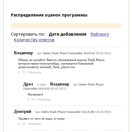
Распределение оценок программы
Сортировать по:
Дате добавления
Рейтингу
Количеству ответов
Владимир
про
Adobe Flash Player Uninstaller 34.0.0.92
[29-01-2021]
Обман, не качайте! Вместо обновлённой версии Flash Player,
которую выпустили китайцы, скачивается банальный
деинсталлятор uninstall_flash_player.exe.
5
|
5
|
Ответить
Дрол
Владимир
в ответ
про
Adobe Flash Player
Uninstaller 34.0.0.92
[02-02-2021]
Насмешил!
6
|
6
|
Ответить
Дмитрий
про
Adobe Flash Player Uninstaller 32.0.0.363
[26-04-2020]
Удаляет то чего не надо, в топку.
6
|
8
|
Ответить