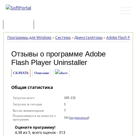
Программы
Статьи
Программы для Windows
»
Система
»
Деинсталяторы
»
Adobe Flash Playe
Отзывы о программе
Adobe
Flash Player Uninstaller
СКАЧАТЬ
Описание
Общая статистика
Загрузок всего
105 131
Загрузок за сегодня
1
Кол-во комментариев
7
Подписавшихся на новости о
14 (
подписаться
)
программе
Оцените программу!
4.38
из 5, всего оценок -
313