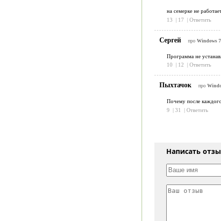
на семерке не работает
13
|
17
|
Ответить
Сергей
про
Windows 7 
Программа не устанав
10
|
12
|
Ответить
Пыхтачок
про
Window
Почему после каждого
9
|
31
|
Ответить
Написать отз