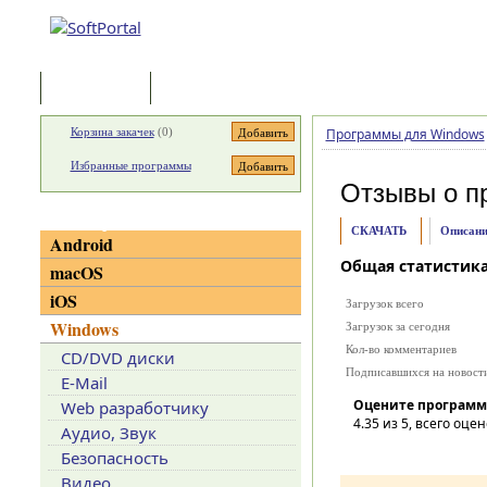
Программы
Статьи
Корзина закачек
(
0
)
Программы для Windows
Избранные программы
Отзывы о п
Категории
СКАЧАТЬ
Описани
Android
Общая статистик
macOS
iOS
Загрузок всего
Windows
Загрузок за сегодня
Кол-во комментариев
CD/DVD диски
Подписавшихся на новост
E-Mail
Оцените программ
Web разработчику
4.35
из 5, всего оцен
Аудио, Звук
Безопасность
Видео