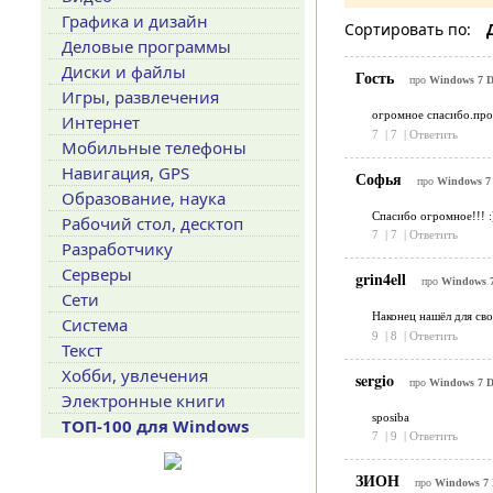
Графика и дизайн
Сортировать по:
Деловые программы
Диски и файлы
Гость
про
Windows 7 Dr
Игры, развлечения
огромное спасибо.про
Интернет
7
|
7
|
Ответить
Мобильные телефоны
Навигация, GPS
Софья
про
Windows 7 
Образование, наука
Спасибо огромное!!! :)
Рабочий стол, десктоп
7
|
7
|
Ответить
Разработчику
Серверы
grin4ell
про
Windows 7 
Сети
Наконец нашёл для св
Система
9
|
8
|
Ответить
Текст
Хобби, увлечения
sergio
про
Windows 7 Dr
Электронные книги
sposiba
ТОП-100 для Windows
7
|
9
|
Ответить
ЗИОН
про
Windows 7 D