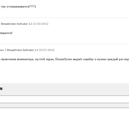
 (не устанавливается!!!!!)
DreamScene Activator 1.1
[11-03-2015]
ливается!
s 7 DreamScene Activator 1.1
[19-07-2014]
 включения компьютера, пустой экран, DreamScene выдаёт ошибку и нужно каждый раз пер
ыв