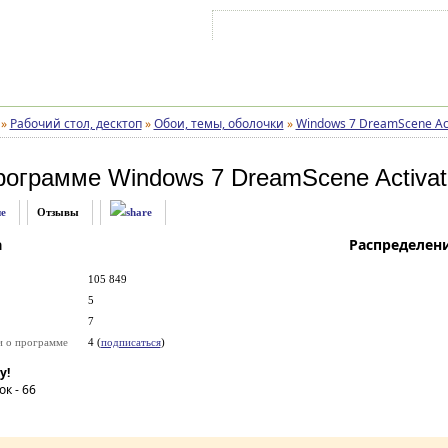
Войти на аккаунт
Зарегистрироваться
»
Рабочий стол, десктоп
»
Обои, темы, оболочки
»
Windows 7 DreamScene Act
рограмме
Windows 7 DreamScene Activat
е
Отзывы
а
Распределен
105 849
5
7
и о программе
4 (
подписаться
)
у!
ок -
66