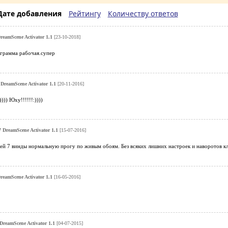
Дате добавления
Рейтингу
Количеству ответов
eamScene Activator 1.1
[23-10-2018]
грамма рабочая.супер
DreamScene Activator 1.1
[20-11-2016]
))) Юху!!!!!!:))))
DreamScene Activator 1.1
[15-07-2016]
оей 7 винды нормальную прогу по живым обоям. Без всяких лишних настроек и наворотов 
eamScene Activator 1.1
[16-05-2016]
reamScene Activator 1.1
[04-07-2015]