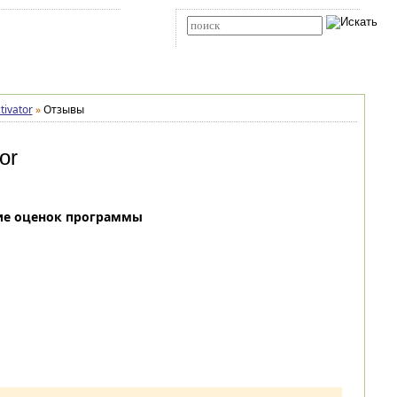
Карта сайта
RSS
Расширенный поиск
ivator
»
Отзывы
or
ие оценок программы