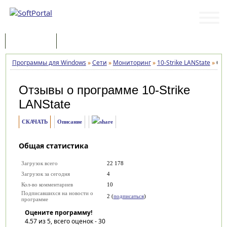
Программы
Статьи
Программы для Windows
»
Сети
»
Мониторинг
»
10-Strike LANState
»
От
Отзывы о программе
10-Strike
LANState
СКАЧАТЬ
Описание
Общая статистика
Загрузок всего
22 178
Загрузок за сегодня
4
Кол-во комментариев
10
Подписавшихся на новости о
2 (
подписаться
)
программе
Оцените программу!
4.57
из 5, всего оценок -
30