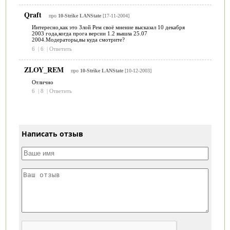
Qraft
про
10-Strike LANState
[17-11-2004]
Интересно,как это Злой Рем своё мнение высказал 10 декабря
2003 года,когда прога версии 1.2 вышла 25.07
2004.Модераторы,вы куда смотрите?
6
|
6
|
Ответить
ZLOY_REM
про
10-Strike LANState
[10-12-2003]
Отлично
6
|
8
|
Ответить
Написать отзыв