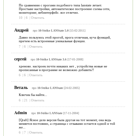
По сравнению с прогами подобного типа lanstate летает.
Простыне настройки, автоматическое построение схемы сети,
мониторинг, вебинтерфейс. все отлично.
10
|
6
|
Ответить
Андрей
про
10-Strike LANState 5.0
[15-02-2011]
Давно пользуюсь этой прогой, прога отличная, куча функций,
причем есть встроенные уникальные фунции.
7
|
6
|
Ответить
сергей
про
10-Strike LANState 3.6
[17-01-2008]
хреново. настроек почти никаких нет , устройства новые не
прописанные в программе не возможно добавить!!
6
|
6
|
Ответить
Веталь
про
10-Strike LANState
[24-02-2005]
Ключик бы найти...
6
|
21
|
Ответить
Admin
про
10-Strike LANState
[17-11-2004]
[Qraft] Ясное дело версия была другая на тот момент, она ведь
меняется постоянно, а страница с отзывами остается одной и той
же...
6
|
7
|
Ответить