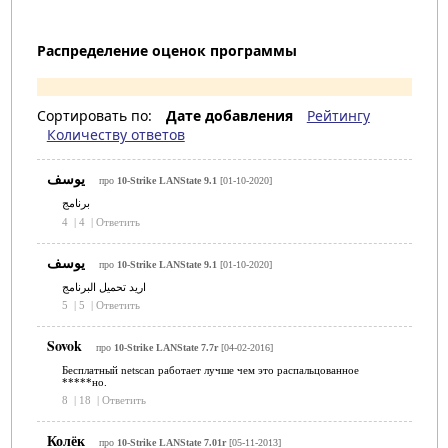
Распределение оценок программы
Сортировать по:
Дате добавления
Рейтингу
Количеству ответов
يوسف
про
10-Strike LANState 9.1
[01-10-2020]
برنامج
4
|
4
|
Ответить
يوسف
про
10-Strike LANState 9.1
[01-10-2020]
اريد تحميل البرنامج
5
|
5
|
Ответить
Sovok
про
10-Strike LANState 7.7r
[04-02-2016]
Бесплатный netscan работает лучше чем это распальцованное
*****но.
8
|
18
|
Ответить
Колёк
про
10-Strike LANState 7.01r
[05-11-2013]