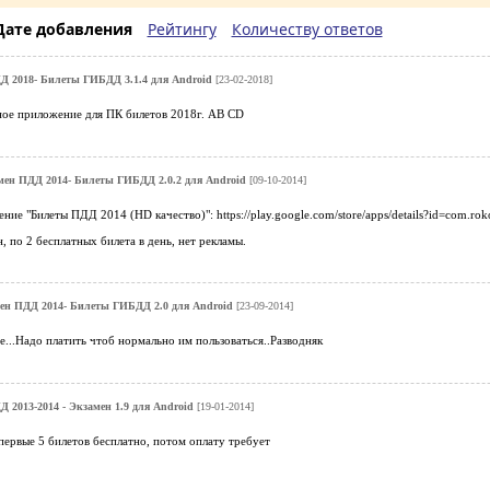
Дате добавления
Рейтингу
Количеству ответов
Д 2018- Билеты ГИБДД 3.1.4 для Android
[23-02-2018]
ое приложение для ПК билетов 2018г. AB CD
мен ПДД 2014- Билеты ГИБДД 2.0.2 для Android
[09-10-2014]
ие "Билеты ПДД 2014 (HD качество)": https://play.google.com/store/apps/details?id=com.rok
, по 2 бесплатных билета в день, нет рекламы.
ен ПДД 2014- Билеты ГИБДД 2.0 для Android
[23-09-2014]
...Надо платить чтоб нормально им пользоваться..Разводняк
 2013-2014 - Экзамен 1.9 для Android
[19-01-2014]
ервые 5 билетов бесплатно, потом оплату требует