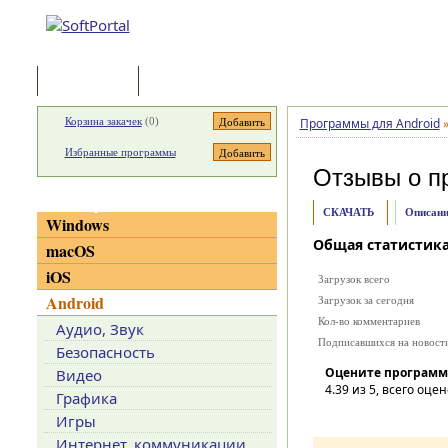
Программы
Статьи
Корзина закачек
(
0
)
Программы для Android
Избранные программы
Отзывы о п
Категории
СКАЧАТЬ
Описани
Windows
Общая статистик
macOS
iOS
Загрузок всего
Android
Загрузок за сегодня
Кол-во комментариев
Аудио, Звук
Подписавшихся на новост
Безопасность
Оцените программ
Видео
4.39
из 5, всего оцен
Графика
Игры
Интернет, коммуникации