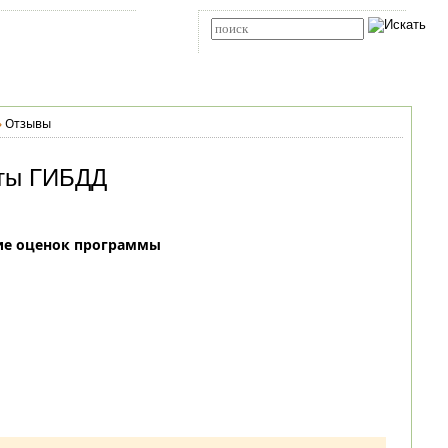
Карта сайта
RSS
Расширенный поиск
»
Отзывы
еты ГИБДД
ие оценок программы