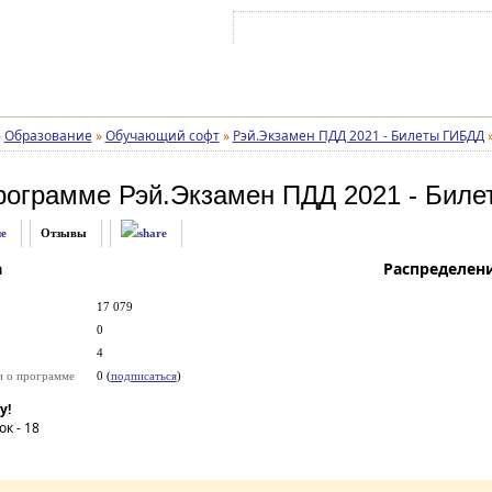
Войти на аккаунт
Зарегистрироваться
»
Образование
»
Обучающий софт
»
Рэй.Экзамен ПДД 2021 - Билеты ГИБДД
рограмме
Рэй.Экзамен ПДД 2021 - Бил
е
Отзывы
а
Распределен
17 079
0
4
и о программе
0 (
подписаться
)
у!
ок -
18