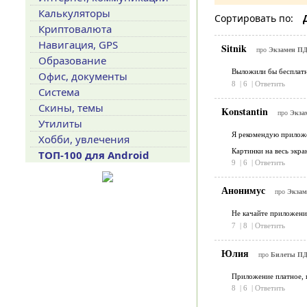
Калькуляторы
Сортировать по:
Криптовалюта
Навигация, GPS
Sitnik
про
Экзамен ПД
Образование
Выложили бы бесплатн
Офис, документы
8
|
6
|
Ответить
Система
Скины, темы
Konstantin
про
Экза
Утилиты
Я рекомендую приложен
Хобби, увлечения
Картинки на весь экран
ТОП-100 для Android
9
|
6
|
Ответить
Анонимус
про
Экзам
Не качайте приложение
7
|
8
|
Ответить
Юлия
про
Билеты ПДД
Приложение платное, п
8
|
6
|
Ответить