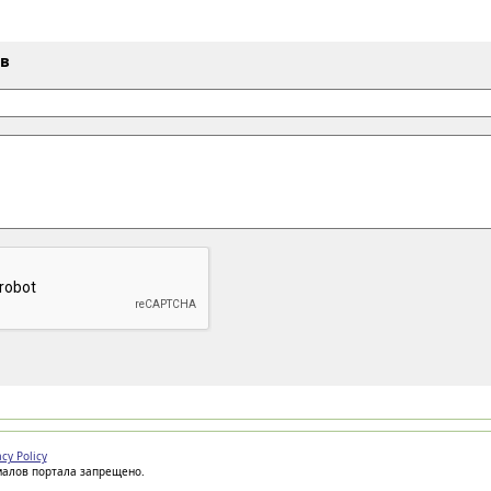
ыв
acy Policy
иалов портала запрещено.