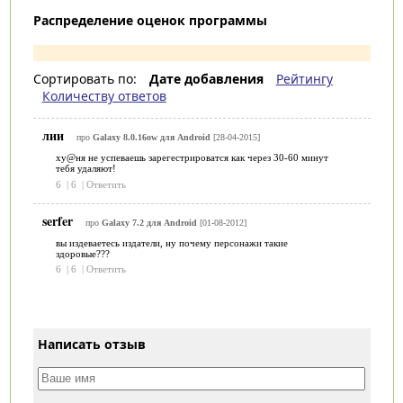
Распределение оценок программы
Сортировать по:
Дате добавления
Рейтингу
Количеству ответов
лии
про
Galaxy 8.0.16ow для Android
[28-04-2015]
ху@ня не успеваешь зарегестрироватся как через 30-60 минут
тебя удаляют!
6
|
6
|
Ответить
serfer
про
Galaxy 7.2 для Android
[01-08-2012]
вы издеваетесь издатели, ну почему персонажи такие
здоровые???
6
|
6
|
Ответить
Написать отзыв