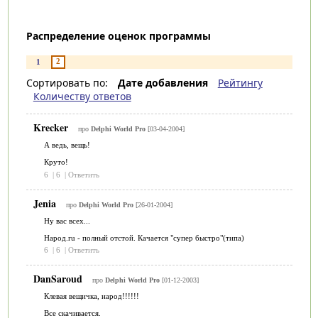
Распределение оценок программы
2
1
Сортировать по:
Дате добавления
Рейтингу
Количеству ответов
Krecker
про
Delphi World Pro
[03-04-2004]
А ведь, вещь!
Круто!
6
|
6
|
Ответить
Jenia
про
Delphi World Pro
[26-01-2004]
Ну вас всех...
Народ.ru - полный отстой. Качается "супер быстро"(типа)
6
|
6
|
Ответить
DanSaroud
про
Delphi World Pro
[01-12-2003]
Клевая вещичка, народ!!!!!!
Все скачивается.