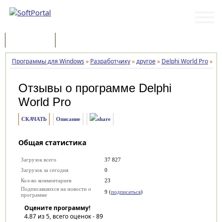
Программы
Статьи
Программы для Windows
»
Разработчику
»
другое
»
Delphi World Pro
»
От
Отзывы о программе
Delphi
World Pro
СКАЧАТЬ
Описание
Общая статистика
Загрузок всего
37 827
Загрузок за сегодня
0
Кол-во комментариев
23
Подписавшихся на новости о
9 (
подписаться
)
программе
Оцените программу!
4.87
из 5, всего оценок -
89